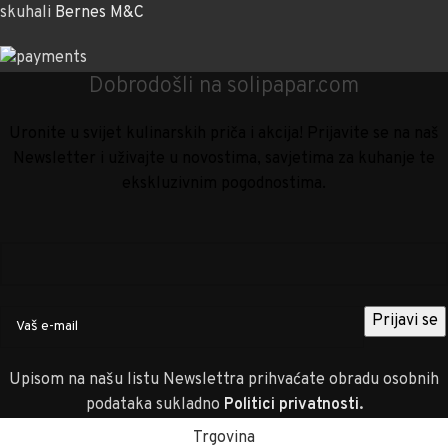
skuhali
Bernes M&C
Dobrodošli na solipapar.com
Uronite u svijet kulinarskih priča i akcija! Prijavite se na naš
Newsletter i uživajte u novostima, savjetima za kuhanje te
ekskluzivnim pogodnostima.
Upisom na našu listu Newslettra prihvaćate obradu osobnih
podataka sukladno
Politici privatnosti
.
Trgovina