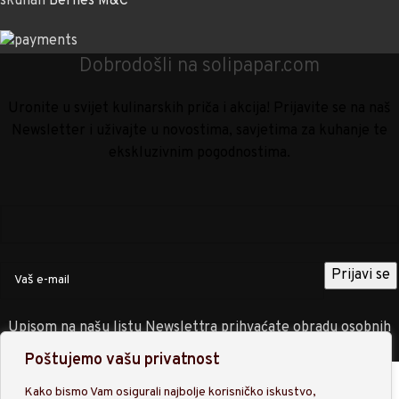
skuhali
Bernes M&C
Dobrodošli na solipapar.com
Uronite u svijet kulinarskih priča i akcija! Prijavite se na naš
Newsletter i uživajte u novostima, savjetima za kuhanje te
ekskluzivnim pogodnostima.
Upisom na našu listu Newslettra prihvaćate obradu osobnih
podataka sukladno
Politici privatnosti
.
Poštujemo vašu privatnost
Trgovina
Kako bismo Vam osigurali najbolje korisničko iskustvo,