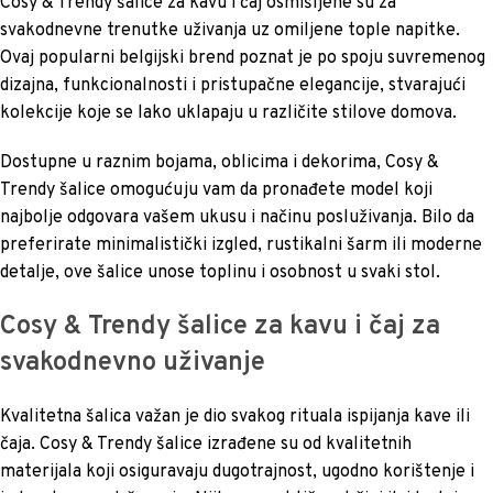
Cosy & Trendy šalice za kavu i čaj osmišljene su za
svakodnevne trenutke uživanja uz omiljene tople napitke.
Ovaj popularni belgijski brend poznat je po spoju suvremenog
dizajna, funkcionalnosti i pristupačne elegancije, stvarajući
kolekcije koje se lako uklapaju u različite stilove domova.
Dostupne u raznim bojama, oblicima i dekorima, Cosy &
Trendy šalice omogućuju vam da pronađete model koji
najbolje odgovara vašem ukusu i načinu posluživanja. Bilo da
preferirate minimalistički izgled, rustikalni šarm ili moderne
detalje, ove šalice unose toplinu i osobnost u svaki stol.
Cosy & Trendy šalice za kavu i čaj za
svakodnevno uživanje
Kvalitetna šalica važan je dio svakog rituala ispijanja kave ili
čaja. Cosy & Trendy šalice izrađene su od kvalitetnih
materijala koji osiguravaju dugotrajnost, ugodno korištenje i