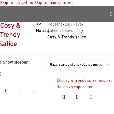
Skip to navigation
Skip to main content
TRAJNO NISKA CIJENA %
Cosy &
<<
Početna
/
Čaj i kava
/
Natrag
Šalice za kavu i čaj
/
Trendy
Cosy & Trendy šalice
šalice
Show sidebar