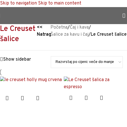
Skip to navigation
Skip to main content
TRAJNO NISKA CIJENA %
Le Creuset
<<
Početna
/
Čaj i kava
/
Natrag
Šalice za kavu i čaj
/
Le Creuset šalice
šalice
Show sidebar