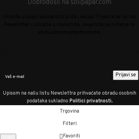
Dobrodošli na solipapar.com
Uronite u svijet kulinarskih priča i akcija! Prijavite se na naš
Newsletter i uživajte u novostima, savjetima za kuhanje te
ekskluzivnim pogodnostima.
Upisom na našu listu Newslettra prihvaćate obradu osobnih
podataka sukladno
Politici privatnosti
.
Trgovina
Filteri
Favoriti
Traži