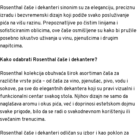
Rosenthal čaše i dekanteri sinonim su za eleganciju, preciznu
izradu i bezvremenski dizajn koji podiže svako posluživanje
pića na višu razinu. Prepoznatljive po čistim linijama i
sofisticiranim oblicima, ove čaše osmišljene su kako bi pružile
posebno iskustvo uživanja u vinu, pjenušcima i drugim
napitcima.
Kako odabrati Rosenthal čaše i dekantere?
Rosenthal kolekcija obuhvaća širok asortiman čaša za
različite vrste pića – od čaša za vino, pjenušac, pivo, vodu i
sokove, pa sve do elegantnih dekantera koji su pravi vizualni i
funkcionalni centar svakog stola. Njihov dizajn ne samo da
naglašava aromu i okus pića, već i doprinosi estetskom dojmu
svake prigode, bilo da se radi o svakodnevnom korištenju ili
svečanim trenucima.
Rosenthal čaše i dekanteri odličan su izbor i kao poklon za