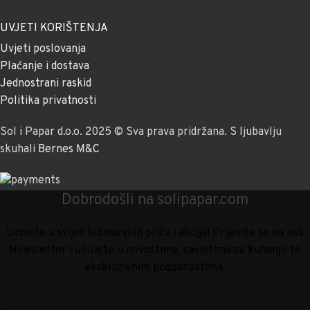
UVJETI KORIŠTENJA
Uvjeti poslovanja
Plaćanje i dostava
Jednostrani raskid
Politika privatnosti
Sol i Papar d.o.o. 2025 © Sva prava pridržana. S ljubavlju
skuhali
Bernes M&C
Dobrodošli na solipapar.com
Uronite u svijet kulinarskih priča i akcija! Prijavite se na naš
Newsletter i uživajte u novostima, savjetima za kuhanje te
ekskluzivnim pogodnostima.