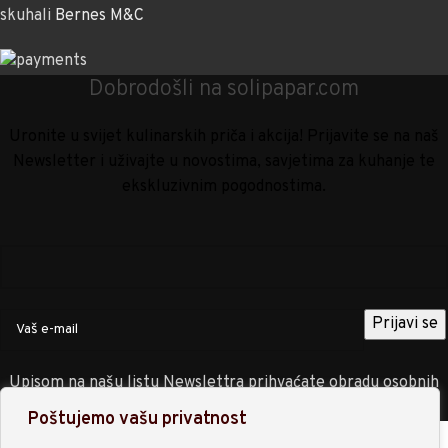
skuhali
Bernes M&C
Dobrodošli na solipapar.com
Uronite u svijet kulinarskih priča i akcija! Prijavite se na naš
Newsletter i uživajte u novostima, savjetima za kuhanje te
ekskluzivnim pogodnostima.
Upisom na našu listu Newslettra prihvaćate obradu osobnih
podataka sukladno
Politici privatnosti
.
Poštujemo vašu privatnost
Trgovina