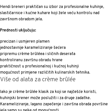
Hendi breneri praktičan su izbor za profesionalne kuhinje,
slastičarnice i kućne kuhare koji žele veću kontrolu nad
završnom obradom jela.
Prednosti uključuju:
precizan i usmjeren plamen
jednostavnije karameliziranje šećera
pripremu crème brûléea i sličnih deserata
kontroliranu završnu obradu hrane
praktičnost u profesionalnoj i kućnoj kuhinji
mogućnost primjene različitih kulinarskih tehnika.
Više od alata za crème brûlée
Iako je crème brûlée klasik za koji se najčešće koristi,
kuhinjski brener može poslužiti i za druge zadatke.
Karameliziranje, lagano zapečenje i završna obrada površine
jela samo su neke od mogućnosti.