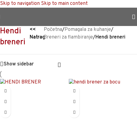
Skip to navigation
Skip to main content
TRAJNO NISKA CIJENA %
Hendi
<<
Početna
/
Pomagala za kuhanje
/
Natrag
Breneri za flambiranje
/
Hendi breneri
breneri
Show sidebar