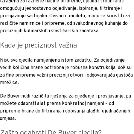
Izrađena za različite načine pripreme, cjedila i srodni alati
omogućuju jednostavno ocjeđivanje, ispiranje, filtriranje i
prosijavanje sastojaka. Ovisno o modelu, mogu se koristiti za
različite namirnice i pripreme, od svakodnevnog kuhanja do
preciznijih kulinarskih i slastičarskih zadataka.
Kada je preciznost važna
Nisu sva cjedila namijenjena istom zadatku. Za ocjeđivanje
većih količina hrane potrebna je robusna konstrukcija, dok su
za fine pripreme važni precizniji otvori i odgovarajuća gustoća
mrežice.
De Buyer nudi različita rješenja za cijeđenje i prosijavanje, pa
možete odabrati alat prema konkretnoj namjeni – od
pripreme hrane do filtriranja i dobivanja glađih, ujednačenijih
smjesa.
Zašto odabrati De Buyer cjedila?