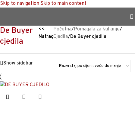
Skip to navigation
Skip to main content
TRAJNO NISKA CIJENA %
De Buyer
<<
Početna
/
Pomagala za kuhanje
/
Natrag
Cjedila
/
De Buyer cjedila
cjedila
Show sidebar