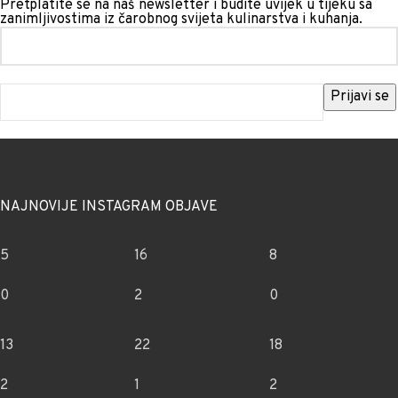
Pretplatite se na naš newsletter i budite uvijek u tijeku sa
zanimljivostima iz čarobnog svijeta kulinarstva i kuhanja.
NAJNOVIJE INSTAGRAM OBJAVE
5
16
8
0
2
0
13
22
18
2
1
2