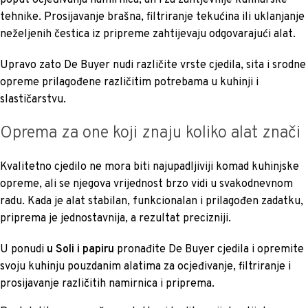
poput ocjeđivanja namirnica, ali i za zahtjevnije kulinarske
tehnike. Prosijavanje brašna, filtriranje tekućina ili uklanjanje
neželjenih čestica iz pripreme zahtijevaju odgovarajući alat.
Upravo zato De Buyer nudi različite vrste cjedila, sita i srodne
opreme prilagođene različitim potrebama u kuhinji i
slastičarstvu.
Oprema za one koji znaju koliko alat znači
Kvalitetno cjedilo ne mora biti najupadljiviji komad kuhinjske
opreme, ali se njegova vrijednost brzo vidi u svakodnevnom
radu. Kada je alat stabilan, funkcionalan i prilagođen zadatku,
priprema je jednostavnija, a rezultat precizniji.
U ponudi
u Soli i papiru
pronađite De Buyer cjedila i opremite
svoju kuhinju pouzdanim alatima za ocjeđivanje, filtriranje i
prosijavanje različitih namirnica i priprema.