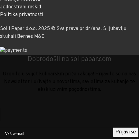
Jednostrani raskid
Politika privatnosti
Sol i Papar d.o.o. 2025 © Sva prava pridržana. S ljubavlju
skuhali
Bernes M&C
Dobrodošli na solipapar.com
Uronite u svijet kulinarskih priča i akcija! Prijavite se na naš
Newsletter i uživajte u novostima, savjetima za kuhanje te
ekskluzivnim pogodnostima.