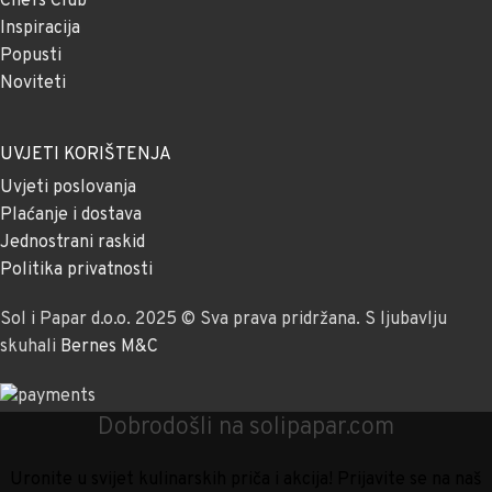
Chefs Club
Inspiracija
Popusti
Noviteti
UVJETI KORIŠTENJA
Uvjeti poslovanja
Plaćanje i dostava
Jednostrani raskid
Politika privatnosti
Sol i Papar d.o.o. 2025 © Sva prava pridržana. S ljubavlju
skuhali
Bernes M&C
Dobrodošli na solipapar.com
Uronite u svijet kulinarskih priča i akcija! Prijavite se na naš