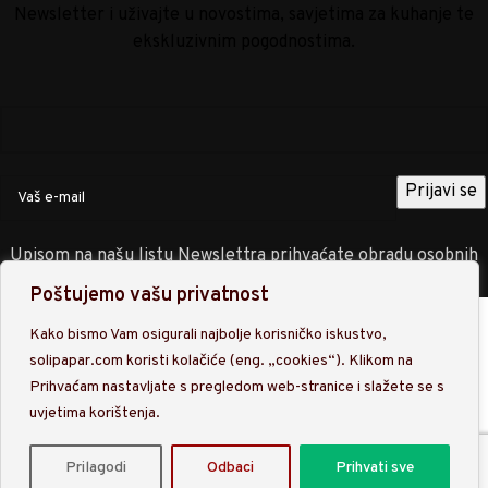
Newsletter i uživajte u novostima, savjetima za kuhanje te
ekskluzivnim pogodnostima.
Upisom na našu listu Newslettra prihvaćate obradu osobnih
podataka sukladno
Politici privatnosti
.
Poštujemo vašu privatnost
Trgovina
Kako bismo Vam osigurali najbolje korisničko iskustvo,
Filteri
solipapar.com koristi kolačiće (eng. „cookies“). Klikom na
Prihvaćam nastavljate s pregledom web-stranice i slažete se s
Favoriti
Upišite pojam koji tražite.
uvjetima korištenja.
Košarica
Prilagodi
Odbaci
Prihvati sve