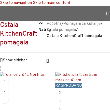
Skip to navigation
Skip to main content
TRAJNO NISKA CIJENA %
Ostala
<<
Početna
/
Pomagala za kuhanje
/
Natrag
Ostala pomagala
/
KitchenCraft
Ostala KitchenCraft pomagala
pomagala
Show sidebar
RASPRODANO