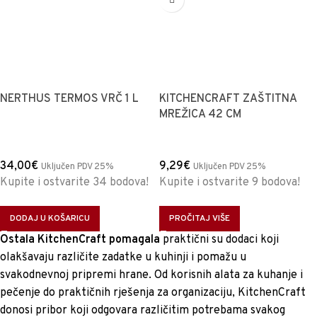
NERTHUS TERMOS VRČ 1 L
KITCHENCRAFT ZAŠTITNA
MREŽICA 42 CM
34,00
€
9,29
€
Uključen PDV 25%
Uključen PDV 25%
Kupite i ostvarite 34 bodova!
Kupite i ostvarite 9 bodova!
DODAJ U KOŠARICU
PROČITAJ VIŠE
Ostala KitchenCraft pomagala
praktični su dodaci koji
olakšavaju različite zadatke u kuhinji i pomažu u
svakodnevnoj pripremi hrane. Od korisnih alata za kuhanje i
pečenje do praktičnih rješenja za organizaciju, KitchenCraft
donosi pribor koji odgovara različitim potrebama svakog