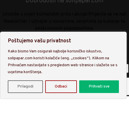
Dobrodošli na solipapar.com
Uronite u svijet kulinarskih priča i akcija! Prijavite se na naš
Newsletter i uživajte u novostima, savjetima za kuhanje te
ekskluzivnim pogodnostima.
Poštujemo vašu privatnost
Kako bismo Vam osigurali najbolje korisničko iskustvo,
solipapar.com koristi kolačiće (eng. „cookies“). Klikom na
Prihvaćam nastavljate s pregledom web-stranice i slažete se s
uvjetima korištenja.
Upisom na našu listu Newslettra prihvaćate obradu osobnih
Prilagodi
Odbaci
Prihvati sve
podataka sukladno
Politici privatnosti
.
Trgovina
Filteri
Favoriti
Upišite pojam koji tražite.