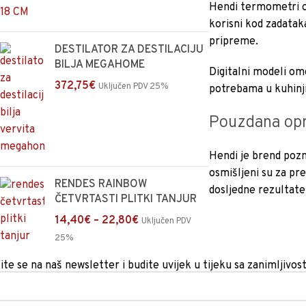
Hendi termometri o
korisni kod zadatak
pripreme.
DESTILATOR ZA DESTILACIJU
BILJA MEGAHOME
Digitalni modeli om
372,75
€
Uključen PDV 25%
potrebama u kuhinji
Pouzdana opr
Hendi je brend pozn
osmišljeni su za pre
RENDES RAINBOW
dosljedne rezultate
ČETVRTASTI PLITKI TANJUR
14,40
€
–
22,80
€
Uključen PDV
25%
ite se na naš newsletter i budite uvijek u tijeku sa zanimljivos