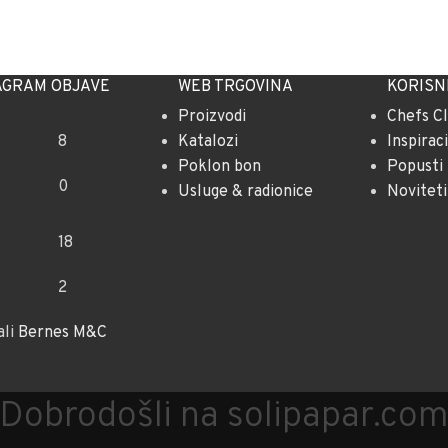
AGRAM OBJAVE
WEB TRGOVINA
KORISNI
Proizvodi
Chefs C
8
Katalozi
Inspiraci
Poklon bon
Popusti
0
Usluge & radionice
Noviteti
18
2
ali
Bernes M&C
Dobrodošli na solipapar.co