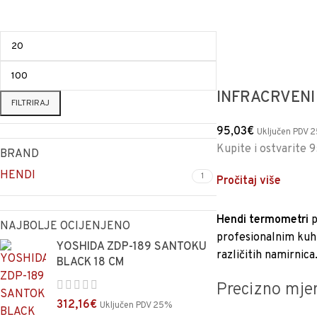
INFRACRVEN
FILTRIRAJ
95,03
€
Uključen PDV 
Kupite i ostvarite 
BRAND
HENDI
1
Pročitaj više
Hendi termometri
p
NAJBOLJE OCIJENJENO
profesionalnim kuhi
YOSHIDA ZDP-189 SANTOKU
različitih namirnica
BLACK 18 CM
Precizno mjer
312,16
€
Uključen PDV 25%