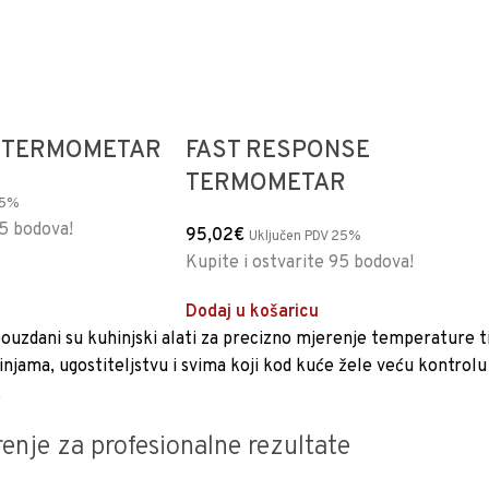
I TERMOMETAR
FAST RESPONSE
TERMOMETAR
25%
95 bodova!
95,02
€
Uključen PDV 25%
Kupite i ostvarite 95 bodova!
Dodaj u košaricu
ouzdani su kuhinjski alati za precizno mjerenje temperature 
njama, ugostiteljstvu i svima koji kod kuće žele veću kontro
.
enje za profesionalne rezultate