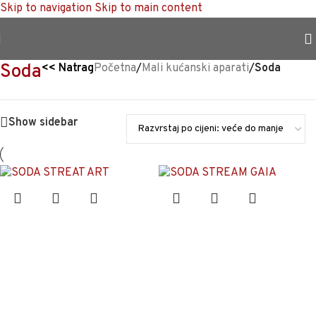
Skip to navigation
Skip to main content
TRAJNO NISKA CIJENA %
Soda
<<
Natrag
Početna
/
Mali kućanski aparati
/
Soda
Show sidebar