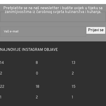
Pretplatite se na naš newsletter i budite uvijek u tijeku sa
zanimljivostima iz čarobnog svijeta kulinarstva i kuhanja.
NAJNOVIJE INSTAGRAM OBJAVE
14
8
13
2
0
2
22
18
15
1
2
1