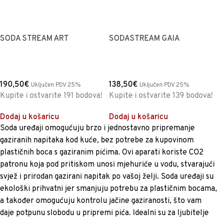
SODA STREAM ART
SODASTREAM GAIA
190,50
€
138,50
€
Uključen PDV 25%
Uključen PDV 25%
Kupite i ostvarite 191 bodova!
Kupite i ostvarite 139 bodova!
Dodaj u košaricu
Dodaj u košaricu
Soda uređaji omogućuju brzo i jednostavno pripremanje
gaziranih napitaka kod kuće, bez potrebe za kupovinom
plastičnih boca s gaziranim pićima. Ovi aparati koriste CO2
patronu koja pod pritiskom unosi mjehuriće u vodu, stvarajući
svjež i prirodan gazirani napitak po vašoj želji. Soda uređaji su
ekološki prihvatni jer smanjuju potrebu za plastičnim bocama,
a također omogućuju kontrolu jačine gaziranosti, što vam
daje potpunu slobodu u pripremi pića. Idealni su za ljubitelje