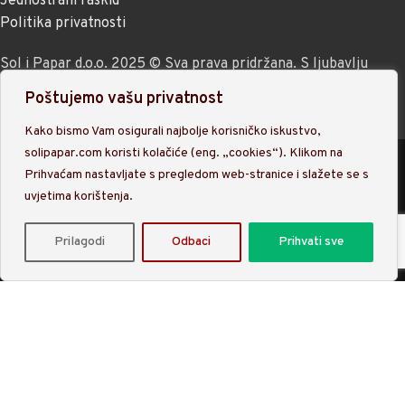
Jednostrani raskid
Politika privatnosti
Sol i Papar d.o.o. 2025 © Sva prava pridržana. S ljubavlju
skuhali
Bernes M&C
Poštujemo vašu privatnost
Kako bismo Vam osigurali najbolje korisničko iskustvo,
Dobrodošli na solipapar.com
solipapar.com koristi kolačiće (eng. „cookies“). Klikom na
Prihvaćam nastavljate s pregledom web-stranice i slažete se s
Uronite u svijet kulinarskih priča i akcija! Prijavite se na naš
uvjetima korištenja.
Newsletter i uživajte u novostima, savjetima za kuhanje te
ekskluzivnim pogodnostima.
Prilagodi
Odbaci
Prihvati sve