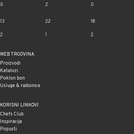
0
2
0
13
22
18
2
1
2
WEB TRGOVINA
Proizvodi
Katalozi
Poklon bon
Usluge & radionice
KORISNI LINKOVI
Chefs Club
Inspiracija
Popusti