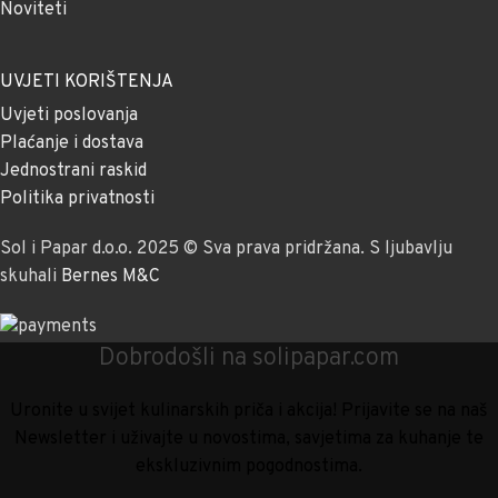
Noviteti
UVJETI KORIŠTENJA
Uvjeti poslovanja
Plaćanje i dostava
Jednostrani raskid
Politika privatnosti
Sol i Papar d.o.o. 2025 © Sva prava pridržana. S ljubavlju
skuhali
Bernes M&C
Dobrodošli na solipapar.com
Uronite u svijet kulinarskih priča i akcija! Prijavite se na naš
Newsletter i uživajte u novostima, savjetima za kuhanje te
ekskluzivnim pogodnostima.