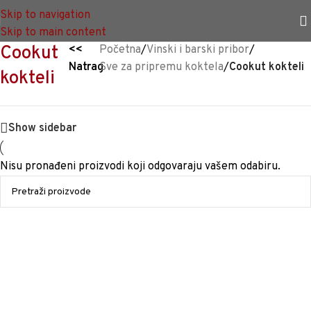
TRAJNO NISKA CIJENA %
Skip to navigation
Skip to main content
Cookut
<<
Početna
/
Vinski i barski pribor
/
Natrag
Sve za pripremu koktela
/
Cookut kokteli
kokteli
Show sidebar
Nisu pronađeni proizvodi koji odgovaraju vašem odabiru.