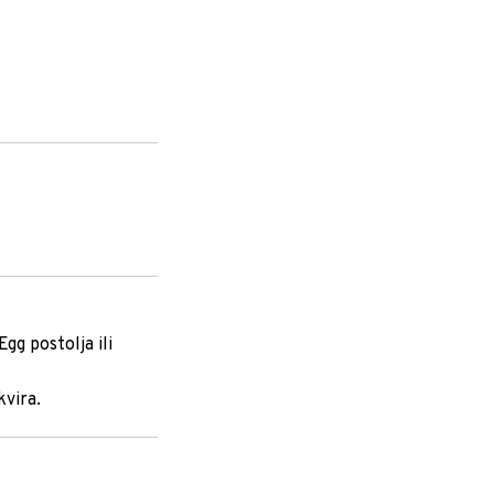
g postolja ili
kvira.