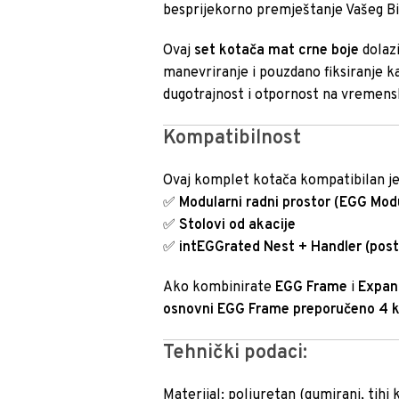
besprijekorno premještanje Vašeg Big 
Ovaj
set kotača mat crne boje
dolaz
manevriranje i pouzdano fiksiranje k
dugotrajnost i otpornost na vremensk
Kompatibilnost
Ovaj komplet kotača kompatibilan je
✅
Modularni radni prostor (EGG Mod
✅
Stolovi od akacije
✅
intEGGrated Nest + Handler (post
Ako kombinirate
EGG Frame
i
Expan
osnovni EGG Frame preporučeno 4 
Tehnički podaci:
Materijal: poliuretan (gumirani, tihi 