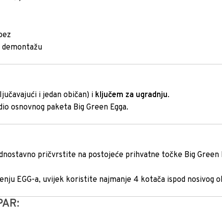
 bez
 i demontažu
jučavajući i jedan običan) i
ključem za ugradnju
.
 dio osnovnog paketa Big Green Egga.
ostavno pričvrstite na postojeće prihvatne točke Big Green Eg
enju EGG-a, uvijek koristite najmanje 4 kotača ispod nosivog o
PAR: