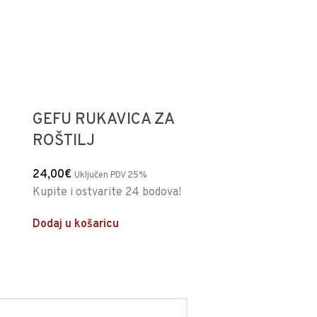
GEFU RUKAVICA ZA
TALA VIL
ROŠTILJ
MESA
24,00
€
13,00
€
Uključen PDV 25%
Uključ
Kupite i ostvarite 24 bodova!
Kupite i ostv
Dodaj u košaricu
Dodaj u koša