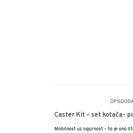
OPIS
DODA
Caster Kit – set kotača- p
Mobilnost uz sigurnost – to je ono š