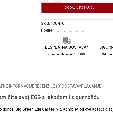
DODAJ U KOŠARICU
SKU:
120410
Podijeli:
BESPLATNA DOSTAVA*
SIGUR
Za narudžbe iznad 150,00€
Od odab
TNE INFORMACIJE
RECENZIJE (0)
DOSTAVA*
PLAĆANJE
omičite svoj EGG s lakoćom i sigurnošću
to donosi
Big Green Egg Caster Kit
, komplet od dva kotača diza