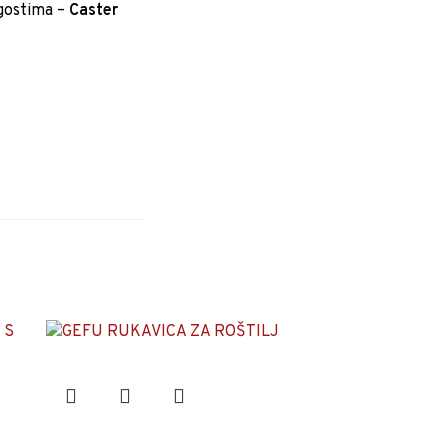
 gostima –
Caster