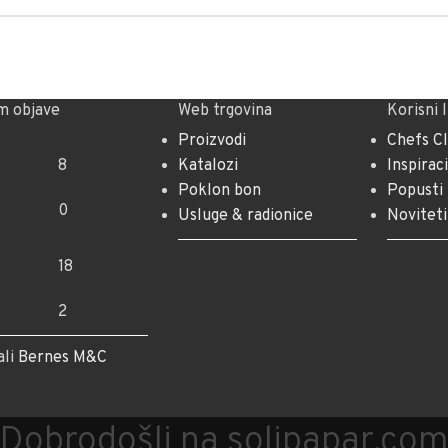
m objave
Web trgovina
Korisni 
Proizvodi
Chefs C
8
Katalozi
Inspiraci
Poklon bon
Popusti
0
Usluge & radionice
Noviteti
18
2
ali
Bernes M&C
Dobrodošli na solipapar.co