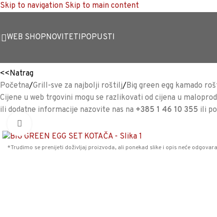
Skip to navigation
Skip to main content
WEB SHOP
NOVITETI
POPUSTI
<<
Natrag
Početna
/
Grill-sve za najbolji roštilj
/
Big green egg kamado rošt
Cijene u web trgovini mogu se razlikovati od cijena u maloproda
ili dodatne informacije nazovite nas na
+385 1 46 10 355
ili p
Povećaj sliku
*Trudimo se prenijeti doživljaj proizvoda, ali ponekad slike i opis neće odgovara