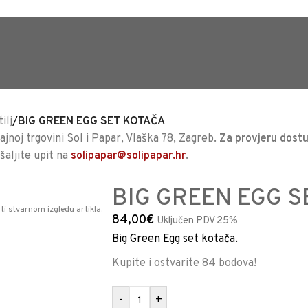
TRAJNO NISKA CIJENA %
ilj
/
BIG GREEN EGG SET KOTAČA
jnoj trgovini Sol i Papar, Vlaška 78, Zagreb.
Za provjeru dostu
ošaljite upit na
solipapar@solipapar.hr
.
BIG GREEN EGG 
ti stvarnom izgledu artikla.
84,00
€
Uključen PDV 25%
Big Green Egg set kotača.
Kupite i ostvarite 84 bodova!
-
+