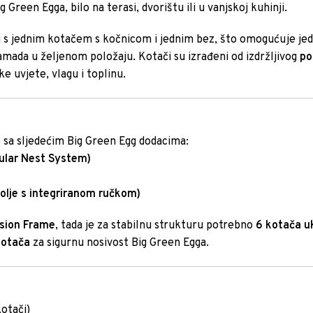
Green Egga, bilo na terasi, dvorištu ili u vanjskoj kuhinji.
i s jednim kotačem s kočnicom i jednim bez, što omogućuje je
amada u željenom položaju. Kotači su izrađeni od izdržljivog
po
e uvjete, vlagu i toplinu.
 sa sljedećim Big Green Egg dodacima:
ular Nest System)
olje s integriranom ručkom)
sion Frame
, tada je za stabilnu strukturu potrebno
6 kotača 
kotača
za sigurnu nosivost Big Green Egga.
kotači)