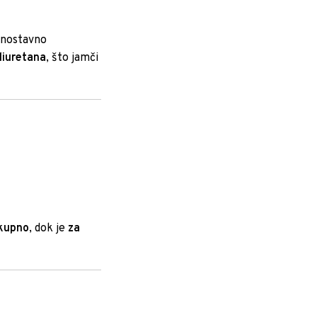
dnostavno
liuretana
, što jamči
ukupno
, dok je
za