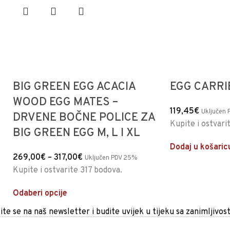
BIG GREEN EGG ACACIA
EGG CARR
WOOD EGG MATES –
119,45
€
Uključen
DRVENE BOČNE POLICE ZA
Kupite i ostvari
BIG GREEN EGG M, L I XL
Dodaj u košaric
269,00
€
–
317,00
€
Uključen PDV 25%
Kupite i ostvarite 317 bodova.
Odaberi opcije
ite se na naš newsletter i budite uvijek u tijeku sa zanimljivos