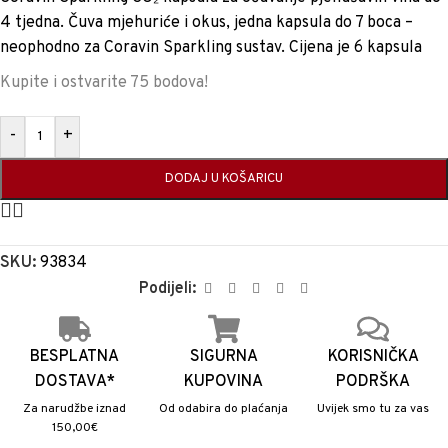
4 tjedna. Čuva mjehuriće i okus, jedna kapsula do 7 boca –
neophodno za Coravin Sparkling sustav. Cijena je 6 kapsula
Kupite i ostvarite 75 bodova!
-
+
DODAJ U KOŠARICU
SKU:
93834
Podijeli:
BESPLATNA
SIGURNA
KORISNIČKA
DOSTAVA*
KUPOVINA
PODRŠKA
Za narudžbe iznad
Od odabira do plaćanja
Uvijek smo tu za vas
150,00€