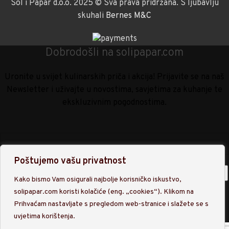
Sol i Papar d.o.o. 2025 © Sva prava pridržana. S ljubavlju
skuhali
Bernes M&C
Dobrodošli na solipapar.com
Uronite u svijet kulinarskih priča i akcija! Prijavite se na naš
Newsletter i uživajte u novostima, savjetima za kuhanje te
ekskluzivnim pogodnostima.
Poštujemo vašu privatnost
Kako bismo Vam osigurali najbolje korisničko iskustvo,
solipapar.com koristi kolačiće (eng. „cookies“). Klikom na
Upisom na našu listu Newslettra prihvaćate obradu osobnih
Prihvaćam nastavljate s pregledom web-stranice i slažete se s
podataka sukladno
Politici privatnosti
.
uvjetima korištenja.