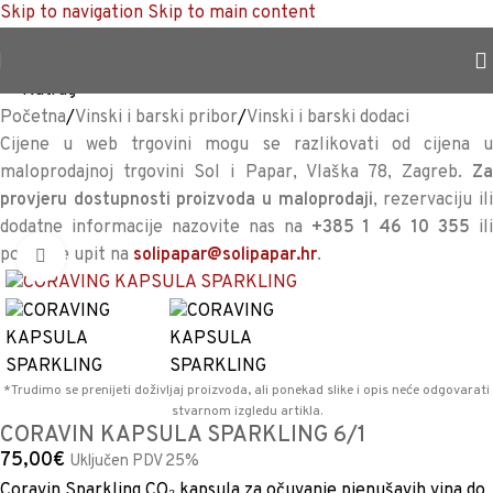
Skip to navigation
Skip to main content
TRAJNO NISKA CIJENA %
<<
Natrag
Početna
/
Vinski i barski pribor
/
Vinski i barski dodaci
Cijene u web trgovini mogu se razlikovati od cijena u
maloprodajnoj trgovini Sol i Papar, Vlaška 78, Zagreb.
Za
provjeru dostupnosti proizvoda u maloprodaji
, rezervaciju il
dodatne informacije nazovite nas na
+385 1 46 10 355
il
pošaljite upit na
solipapar@solipapar.hr
.
Povećaj sliku
*Trudimo se prenijeti doživljaj proizvoda, ali ponekad slike i opis neće odgovarati
stvarnom izgledu artikla.
CORAVIN KAPSULA SPARKLING 6/1
75,00
€
Uključen PDV 25%
Coravin Sparkling CO₂ kapsula za očuvanje pjenušavih vina do