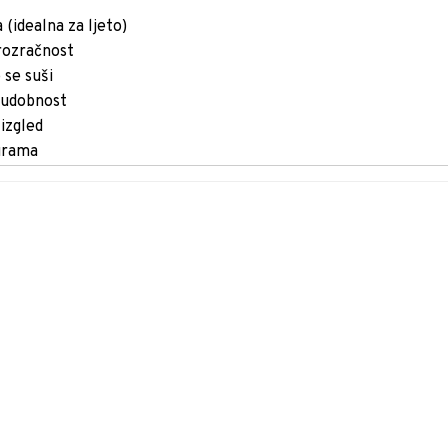
(idealna za ljeto)
prozračnost
 se suši
u udobnost
 izgled
urama