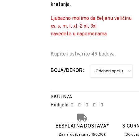
kretanja.
Ljubazno molimo da željenu veličinu
xs, s, m, l, xl, 2 xl, 3xl
navedete u napomenama
Kupite i ostvarite 49 bodova.
BOJA/DEKOR
SKU:
N/A
Podijeli:
BESPLATNA DOSTAVA*
SIGUR
Za narudžbe iznad 150,00€
Od odab