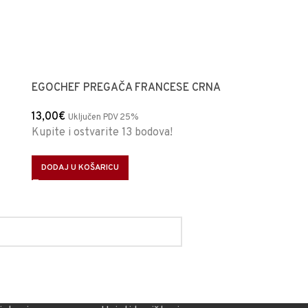
EGOCHEF PREGAČA FRANCESE CRNA
EGOCHEF M
13,00
€
6,50
€
Uključen PDV 25%
Uključe
Kupite i ostvarite 13 bodova!
Kupite i ostv
DODAJ U KOŠARICU
DODAJ U KOŠ