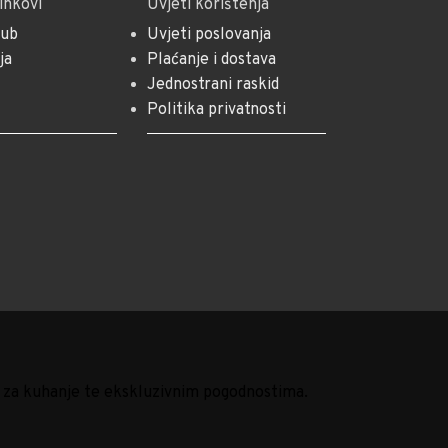
linkovi
Uvjeti korištenja
lub
Uvjeti poslovanja
ja
Plaćanje i dostava
Jednostrani raskid
Politika privatnosti
m
ima za kuhanje te ekskluzivnim pogodnostima.