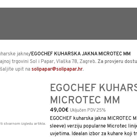
TRAJNO NISKA CIJENA %
harske jakne
/
EGOCHEF KUHARSKA JAKNA MICROTEC MM
jnoj trgovini Sol i Papar, Vlaška 78, Zagreb.
Za provjeru dostu
ošaljite upit na
solipapar@solipapar.hr
.
EGOCHEF KUHAR
MICROTEC MM
49,00
€
Uključen PDV 25%
EGOCHEF kuharska jakna MICROTEC MM 
ti stvarnom izgledu artikla.
sleeve) verziju popularne Microtec linij
uvjetima. Idealan izbor za kuhare koji 