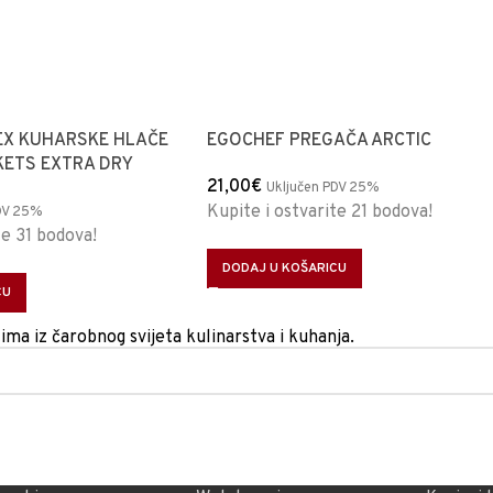
EX KUHARSKE HLAČE
EGOCHEF PREGAČA ARCTIC
KETS EXTRA DRY
21,00
€
Uključen PDV 25%
Kupite i ostvarite 21 bodova!
DV 25%
te 31 bodova!
DODAJ U KOŠARICU
CU
tima iz čarobnog svijeta kulinarstva i kuhanja.