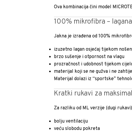
Ova kombinacija čini model MICROTEC
100% mikrofibra – lagana 
Jakna je izrađena od 100% mikrofibre
izuzetno lagan osjećaj tijekom nošen
brzo sušenje i otpornost na vlagu
prozračnost i udobnost tijekom cijel
materijal koji se ne gužva i ne zahtij
Materijal dolazi iz “sportske” tehno
Kratki rukavi za maksima
Za razliku od ML verzije (dugi ruka
bolju ventilaciju
veću slobodu pokreta