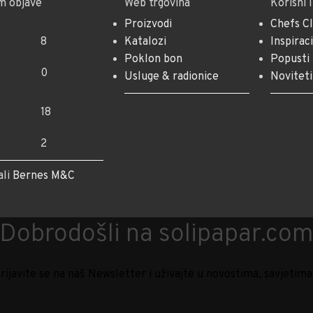
m objave
Web trgovina
Korisni 
Proizvodi
Chefs C
8
Katalozi
Inspiraci
Poklon bon
Popusti
0
Usluge & radionice
Noviteti
18
2
ali
Bernes M&C
Dobrodošli na solipapar.co
! Prijavite se na naš Newsletter i uživajte u novostima, savjet