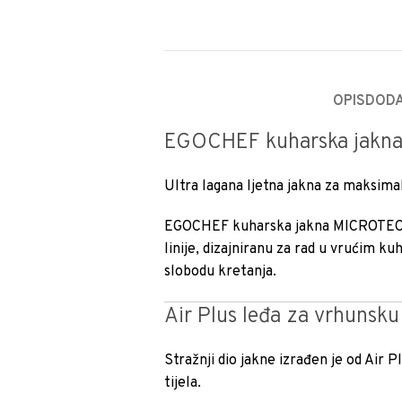
OPIS
DODA
EGOCHEF kuharska jak
Ultra lagana ljetna jakna za maksim
EGOCHEF kuharska jakna MICROTEC MM
linije, dizajniranu za rad u vrućim k
slobodu kretanja.
Air Plus leđa za vrhunsku 
Stražnji dio jakne izrađen je od Air 
tijela.