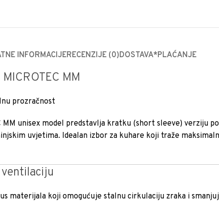
TNE INFORMACIJE
RECENZIJE (0)
DOSTAVA*
PLAĆANJE
na MICROTEC MM
alnu prozračnost
 unisex model predstavlja kratku (short sleeve) verziju p
uhinjskim uvjetima. Idealan izbor za kuhare koji traže maksimalnu
ventilaciju
Plus materijala koji omogućuje stalnu cirkulaciju zraka i smanju