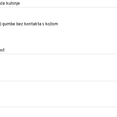
uće kuhinje
er) gumbe bez kontakta s kožom
ost