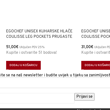
EGOCHEF UNISEX KUHARSKE HLAČE
EGOCHEF UNIS
COULISSE LEG POCKETS PRUGASTE
COULISSE POC
51,00
€
31,00
€
Uključen PDV 25%
Uključen P
Kupite i ostvarite 51 bodova!
Kupite i ostvari
DODAJ U KOŠARICU
DODAJ U KOŠARI
ite se na naš newsletter i budite uvijek u tijeku sa zanimljivos