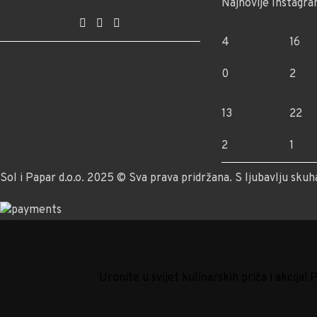
Najnovije Instagra
4
16
0
2
13
22
2
1
Sol i Papar d.o.o. 2025 © Sva prava pridržana. S ljubavlju skuh
Uronite u svijet kulinarskih priča i akcija