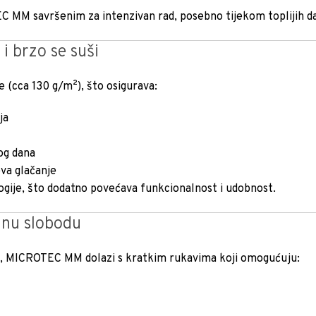
 MM savršenim za intenzivan rad, posebno tijekom toplijih d
i brzo se suši
 (cca 130 g/m²), što osigurava:
ja
og dana
eva glačanje
logije, što dodatno povećava funkcionalnost i udobnost.
lnu slobodu
vi), MICROTEC MM dolazi s kratkim rukavima koji omogućuju: