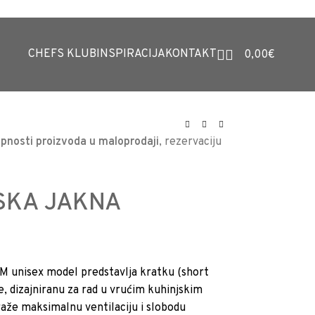
CHEFS KLUB
INSPIRACIJA
KONTAKT
0,00
€
pnosti proizvoda u maloprodaji
, rezervaciju
SKA JAKNA
unisex model predstavlja kratku (short
e, dizajniranu za rad u vrućim kuhinjskim
traže maksimalnu ventilaciju i slobodu