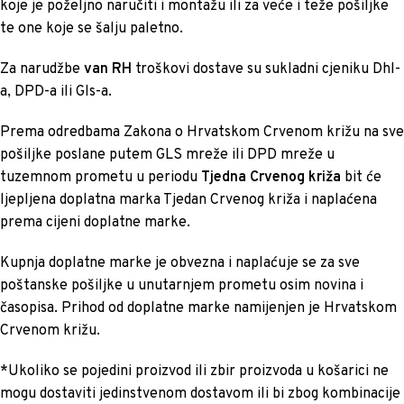
koje je poželjno naručiti i montažu ili za veće i teže pošiljke
te one koje se šalju paletno.
Za narudžbe
van RH
troškovi dostave su sukladni cjeniku Dhl-
a, DPD-a ili Gls-a.
Prema odredbama Zakona o Hrvatskom Crvenom križu na sve
pošiljke poslane putem GLS mreže ili DPD mreže u
tuzemnom prometu u periodu
Tjedna Crvenog križa
bit će
ljepljena doplatna marka Tjedan Crvenog križa i naplaćena
prema cijeni doplatne marke.
Kupnja doplatne marke je obvezna i naplaćuje se za sve
poštanske pošiljke u unutarnjem prometu osim novina i
časopisa. Prihod od doplatne marke namijenjen je Hrvatskom
Crvenom križu.
*Ukoliko se pojedini proizvod ili zbir proizvoda u košarici ne
mogu dostaviti jedinstvenom dostavom ili bi zbog kombinacije