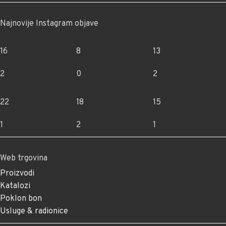
Najnovije Instagram objave
16
8
13
2
0
2
22
18
15
1
2
1
Web trgovina
Proizvodi
Katalozi
Poklon bon
Usluge & radionice