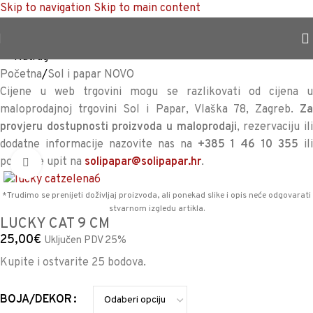
Skip to navigation
Skip to main content
TRAJNO NISKA CIJENA %
<<
Natrag
Početna
/
Sol i papar NOVO
Cijene u web trgovini mogu se razlikovati od cijena u
maloprodajnoj trgovini Sol i Papar, Vlaška 78, Zagreb.
Za
provjeru dostupnosti proizvoda u maloprodaji
, rezervaciju il
dodatne informacije nazovite nas na
+385 1 46 10 355
il
pošaljite upit na
solipapar@solipapar.hr
.
Povećaj sliku
*Trudimo se prenijeti doživljaj proizvoda, ali ponekad slike i opis neće odgovarati
stvarnom izgledu artikla.
LUCKY CAT 9 CM
25,00
€
Uključen PDV 25%
Kupite i ostvarite 25 bodova.
BOJA/DEKOR