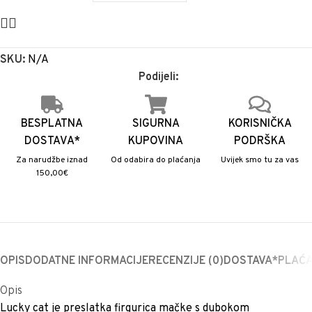
SKU:
N/A
Podijeli:
BESPLATNA
SIGURNA
KORISNIČKA
DOSTAVA*
KUPOVINA
PODRŠKA
Za narudžbe iznad
Od odabira do plaćanja
Uvijek smo tu za vas
150,00€
OPIS
DODATNE INFORMACIJE
RECENZIJE (0)
DOSTAVA*
PLAĆ
Opis
Lucky cat je preslatka firgurica mačke s dubokom