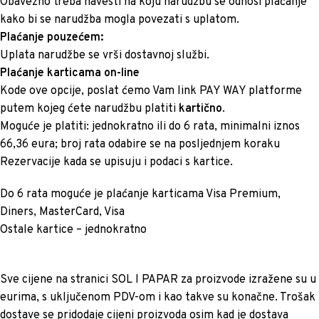
Obavezno treba navesti na koju narudžbu se odnosi plaćanje
kako bi se narudžba mogla povezati s uplatom.
Plaćanje pouzećem:
Uplata narudžbe se vrši dostavnoj službi.
Plaćanje karticama on-line
Kode ove opcije, poslat ćemo Vam link PAY WAY platforme
putem kojeg ćete narudžbu platiti
kartično
.
Moguće je platiti: jednokratno ili do 6 rata, minimalni iznos
66,36 eura; broj rata odabire se na posljednjem koraku
Rezervacije kada se upisuju i podaci s kartice.
Do 6 rata moguće je plaćanje karticama Visa Premium,
Diners, MasterCard, Visa
Ostale kartice – jednokratno
Sve cijene na stranici SOL I PAPAR za proizvode izražene su u
eurima, s uključenom PDV-om i kao takve su konačne. Trošak
dostave se pridodaje cijeni proizvoda osim kad je dostava