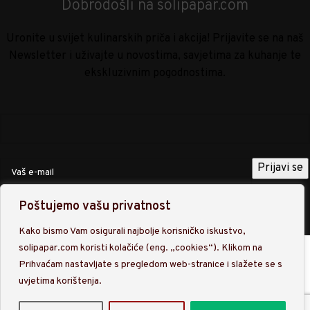
Dobrodošli na solipapar.com
Uronite u svijet kulinarskih priča i akcija! Prijavite se na naš
Newsletter i uživajte u novostima, savjetima za kuhanje te
ekskluzivnim pogodnostima.
Poštujemo vašu privatnost
Upisom na našu listu Newslettra prihvaćate obradu osobnih
podataka sukladno
Politici privatnosti
.
Kako bismo Vam osigurali najbolje korisničko iskustvo,
solipapar.com koristi kolačiće (eng. „cookies“). Klikom na
Trgovina
Prihvaćam nastavljate s pregledom web-stranice i slažete se s
Favoriti
uvjetima korištenja.
Košarica
Traži