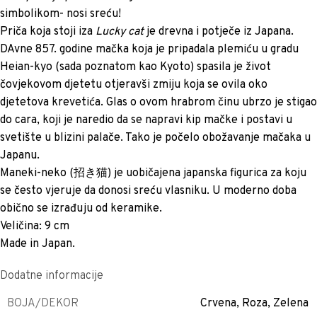
simbolikom- nosi sreću!
Priča koja stoji iza
Lucky cat
je drevna i potječe iz Japana.
DAvne 857. godine mačka koja je pripadala plemiću u gradu
Heian-kyo (sada poznatom kao Kyoto) spasila je život
čovjekovom djetetu otjeravši zmiju koja se ovila oko
djetetova krevetića. Glas o ovom hrabrom činu ubrzo je stigao
do cara, koji je naredio da se napravi kip mačke i postavi u
svetište u blizini palače. Tako je počelo obožavanje mačaka u
Japanu.
Maneki-neko (招き猫) je uobičajena japanska figurica za koju
se često vjeruje da donosi sreću vlasniku. U moderno doba
obično se izrađuju od keramike.
Veličina: 9 cm
Made in Japan.
Dodatne informacije
BOJA/DEKOR
Crvena
,
Roza
,
Zelena