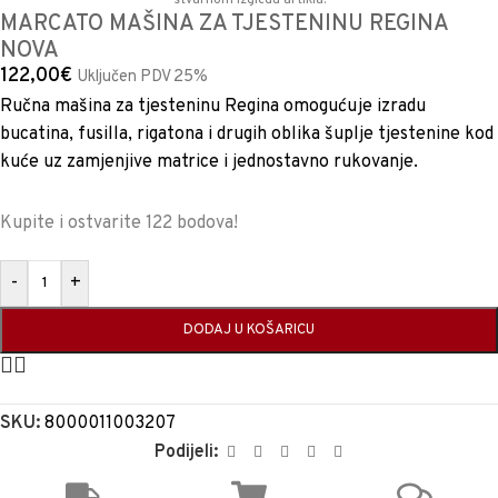
stvarnom izgledu artikla.
MARCATO MAŠINA ZA TJESTENINU REGINA
NOVA
122,00
€
Uključen PDV 25%
Ručna mašina za tjesteninu Regina omogućuje izradu
bucatina, fusilla, rigatona i drugih oblika šuplje tjestenine kod
kuće uz zamjenjive matrice i jednostavno rukovanje.
Kupite i ostvarite 122 bodova!
-
+
DODAJ U KOŠARICU
SKU:
8000011003207
Podijeli: