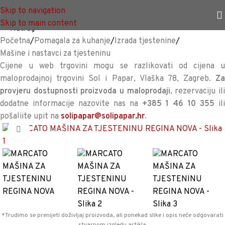
TRAJNO NISKA CIJENA %
Skip to navigation
Skip to main content
<<
Natrag
Početna
/
Pomagala za kuhanje
/
Izrada tjestenine
/
Mašine i nastavci za tjesteninu
Cijene u web trgovini mogu se razlikovati od cijena u
maloprodajnoj trgovini Sol i Papar, Vlaška 78, Zagreb.
Za
provjeru dostupnosti proizvoda u maloprodaji
, rezervaciju il
dodatne informacije nazovite nas na
+385 1 46 10 355
il
pošaljite upit na
solipapar@solipapar.hr
.
Povećaj sliku
*Trudimo se prenijeti doživljaj proizvoda, ali ponekad slike i opis neće odgovarati