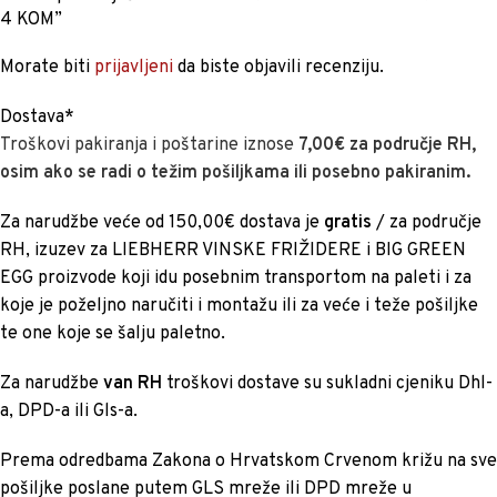
4 KOM”
Morate biti
prijavljeni
da biste objavili recenziju.
Dostava*
Troškovi pakiranja i poštarine iznose
7,00€ za područje RH,
osim ako se radi o težim pošiljkama ili posebno pakiranim.
Za narudžbe veće od 150,00€ dostava je
gratis
/ za područje
RH, izuzev za LIEBHERR VINSKE FRIŽIDERE i BIG GREEN
EGG proizvode koji idu posebnim transportom na paleti i za
koje je poželjno naručiti i montažu ili za veće i teže pošiljke
te one koje se šalju paletno.
Za narudžbe
van RH
troškovi dostave su sukladni cjeniku Dhl-
a, DPD-a ili Gls-a.
Prema odredbama Zakona o Hrvatskom Crvenom križu na sve
pošiljke poslane putem GLS mreže ili DPD mreže u