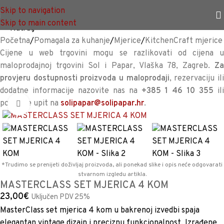
TRAJNO NISKA CIJENA %
Skip to navigation
Skip to main content
<<
Natrag
Početna
/
Pomagala za kuhanje
/
Mjerice
/
KitchenCraft mjerice
Cijene u web trgovini mogu se razlikovati od cijena u
maloprodajnoj trgovini Sol i Papar, Vlaška 78, Zagreb.
Za
provjeru dostupnosti proizvoda u maloprodaji
, rezervaciju il
dodatne informacije nazovite nas na
+385 1 46 10 355
il
pošaljite upit na
solipapar@solipapar.hr
.
Povećaj sliku
*Trudimo se prenijeti doživljaj proizvoda, ali ponekad slike i opis neće odgovarati
stvarnom izgledu artikla.
MASTERCLASS SET MJERICA 4 KOM
23,00
€
Uključen PDV 25%
MasterClass set mjerica 4 kom u bakrenoj izvedbi spaja
elegantan vintage dizajn i preciznu funkcionalnost. Izrađene