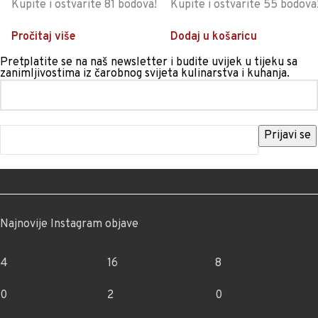
Kupite i ostvarite 81 bodova!
Kupite i ostvarite 55 bodova
Pročitaj više
Dodaj u košaricu
Pretplatite se na naš newsletter i budite uvijek u tijeku sa
zanimljivostima iz čarobnog svijeta kulinarstva i kuhanja.
Najnovije Instagram objave
4
16
8
0
2
0