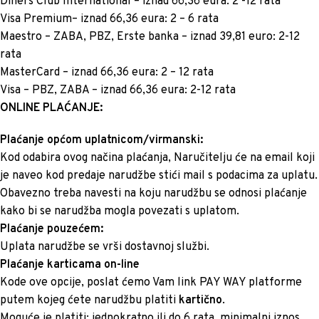
Diners Club International – iznad 66,36 eura: 2 -12 rata
Visa Premium– iznad 66,36 eura: 2 – 6 rata
Maestro – ZABA, PBZ, Erste banka – iznad 39,81 euro: 2-12
rata
MasterCard – iznad 66,36 eura: 2 – 12 rata
Visa – PBZ, ZABA – iznad 66,36 eura: 2-12 rata
ONLINE PLAĆANJE:
Plaćanje općom uplatnicom/virmanski:
Kod odabira ovog načina plaćanja, Naručitelju će na email koji
je naveo kod predaje narudžbe stići mail s podacima za uplatu.
Obavezno treba navesti na koju narudžbu se odnosi plaćanje
kako bi se narudžba mogla povezati s uplatom.
Plaćanje pouzećem:
Uplata narudžbe se vrši dostavnoj službi.
Plaćanje karticama on-line
Kode ove opcije, poslat ćemo Vam link PAY WAY platforme
putem kojeg ćete narudžbu platiti
kartično
.
Moguće je platiti: jednokratno ili do 6 rata, minimalni iznos