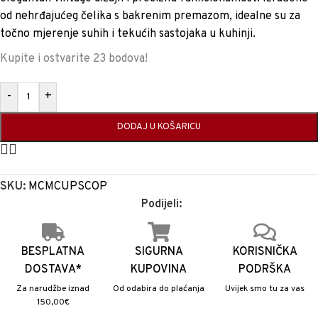
od nehrđajućeg čelika s bakrenim premazom, idealne su za
točno mjerenje suhih i tekućih sastojaka u kuhinji.
Kupite i ostvarite 23 bodova!
-
+
DODAJ U KOŠARICU
SKU:
MCMCUPSCOP
Podijeli:
BESPLATNA
SIGURNA
KORISNIČKA
DOSTAVA*
KUPOVINA
PODRŠKA
Za narudžbe iznad
Od odabira do plaćanja
Uvijek smo tu za vas
150,00€