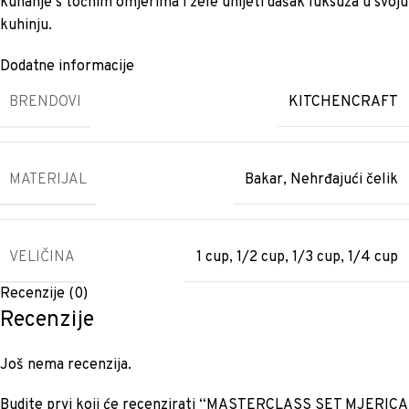
kuhanje s točnim omjerima i žele unijeti dašak luksuza u svoju
kuhinju.
Dodatne informacije
BRENDOVI
KITCHENCRAFT
MATERIJAL
Bakar
,
Nehrđajući čelik
VELIČINA
1 cup
,
1/2 cup
,
1/3 cup
,
1/4 cup
Recenzije (0)
Recenzije
Još nema recenzija.
Budite prvi koji će recenzirati “MASTERCLASS SET MJERICA