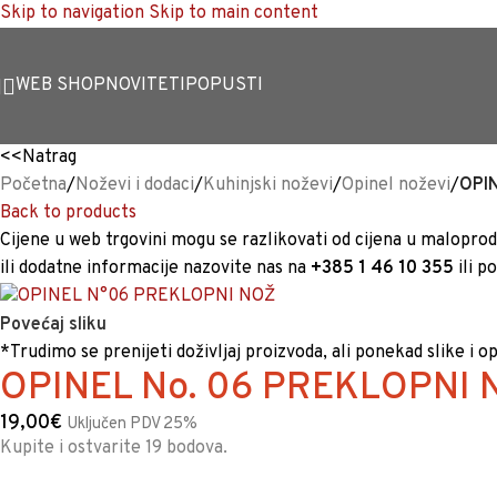
Skip to navigation
Skip to main content
WEB SHOP
NOVITETI
POPUSTI
<<
Natrag
Početna
/
Noževi i dodaci
/
Kuhinjski noževi
/
Opinel noževi
/
OPI
Back to products
Cijene u web trgovini mogu se razlikovati od cijena u maloproda
ili dodatne informacije nazovite nas na
+385 1 46 10 355
ili p
Povećaj sliku
*Trudimo se prenijeti doživljaj proizvoda, ali ponekad slike i o
OPINEL No. 06 PREKLOPNI 
19,00
€
Uključen PDV 25%
Kupite i ostvarite 19 bodova.