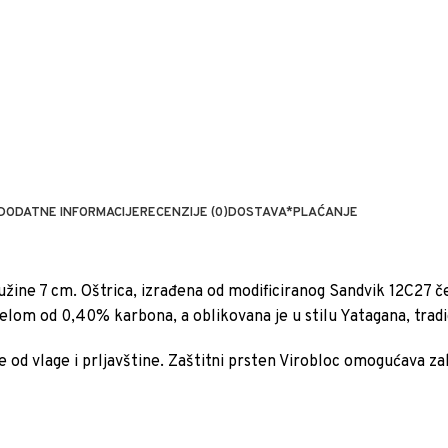
DODATNE INFORMACIJE
RECENZIJE (0)
DOSTAVA*
PLAĆANJE
užine 7 cm. Oštrica, izrađena od modificiranog Sandvik 12C27 č
elom od 0,40% karbona, a oblikovana je u stilu Yatagana, tradi
e od vlage i prljavštine. Zaštitni prsten Virobloc omogućava za