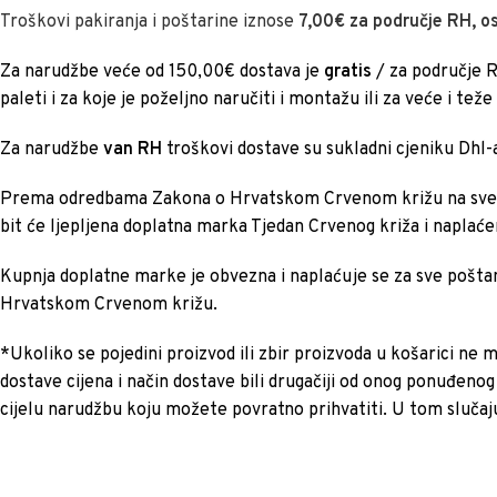
Troškovi pakiranja i poštarine iznose
7,00€ za područje RH, os
Za narudžbe veće od 150,00€ dostava je
gratis
/ za područje 
paleti i za koje je poželjno naručiti i montažu ili za veće i teže
Za narudžbe
van RH
troškovi dostave su sukladni cjeniku Dhl-a
Prema odredbama Zakona o Hrvatskom Crvenom križu na sve
bit će ljepljena doplatna marka Tjedan Crvenog križa i naplać
Kupnja doplatne marke je obvezna i naplaćuje se za sve pošta
Hrvatskom Crvenom križu.
*Ukoliko se pojedini proizvod ili zbir proizvoda u košarici ne 
dostave cijena i način dostave bili drugačiji od onog ponuđenog 
cijelu narudžbu koju možete povratno prihvatiti. U tom slučaj