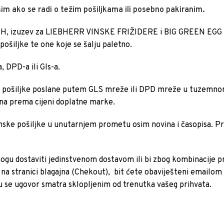
im ako se radi o težim pošiljkama ili posebno pakiranim.
RH, izuzev za LIEBHERR VINSKE FRIŽIDERE i BIG GREEN EGG p
 pošiljke te one koje se šalju paletno.
, DPD-a ili Gls-a.
 pošiljke poslane putem GLS mreže ili DPD mreže u tuzemn
ena prema cijeni doplatne marke.
nske pošiljke u unutarnjem prometu osim novina i časopisa. P
mogu dostaviti jedinstvenom dostavom ili bi zbog kombinacije pro
na stranici blagajna (Chekout), bit ćete obaviješteni emailom o 
u se ugovor smatra sklopljenim od trenutka vašeg prihvata.