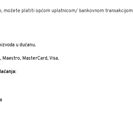
n, možete platiti općom uplatnicom/ bankovnom transakcijom,
oizvoda u dućanu.
 Maestro, MasterCard, Visa.
laćanja
:
a