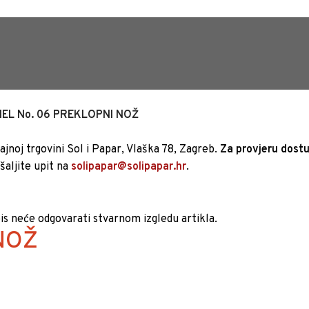
TRAJNO NISKA CIJENA %
NEL No. 06 PREKLOPNI NOŽ
jnoj trgovini Sol i Papar, Vlaška 78, Zagreb.
Za provjeru dostu
ošaljite upit na
solipapar@solipapar.hr
.
pis neće odgovarati stvarnom izgledu artikla.
NOŽ