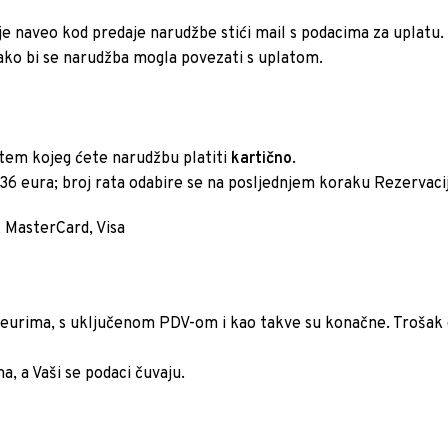
 je naveo kod predaje narudžbe stići mail s podacima za uplatu.
ako bi se narudžba mogla povezati s uplatom.
tem kojeg ćete narudžbu platiti
kartično
.
6,36 eura; broj rata odabire se na posljednjem koraku Rezervacij
 MasterCard, Visa
 eurima, s uključenom PDV-om i kao takve su konačne. Trošak d
a, a Vaši se podaci čuvaju.