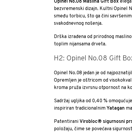
Opinel No.08 Maslina Gift Box
elegan
bezvremenski dizajn. Kultni Opinel N
smeđu torbicu, što ga čini savršenim 
svakodnevnog nošenja.
Drška izrađena od prirodnog maslinovo
toplim nijansama drveta.
H2: Opinel No.08 Gift Bo
Opinel No.08 jedan je od najpoznatiji
Opremljen je oštricom od visokokval
kroma pruža izvrsnu otpornost na ko
Sadržaj ugljika od 0,40 % omogućuje 
inspiriran tradicionalnim
Yatagan
mač
Patentirani
Virobloc® sigurnosni pr
položaju, čime se povećava sigurnost