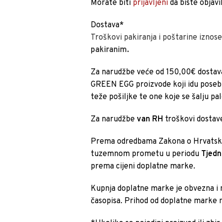
Morate biti
prijavljeni
da biste objavil
Dostava*
Troškovi pakiranja i poštarine iznos
pakiranim.
Za narudžbe veće od 150,00€ dostav
GREEN EGG proizvode koji idu posebni
teže pošiljke te one koje se šalju pa
Za narudžbe
van RH
troškovi dostave
Prema odredbama Zakona o Hrvatsko
tuzemnom prometu u periodu
Tjedn
prema cijeni doplatne marke.
Kupnja doplatne marke je obvezna i 
časopisa. Prihod od doplatne marke