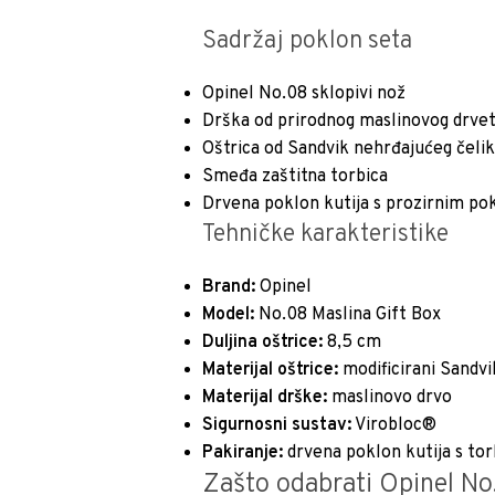
Sadržaj poklon seta
Opinel No.08 sklopivi nož
Drška od prirodnog maslinovog drve
Oštrica od Sandvik nehrđajućeg čeli
Smeđa zaštitna torbica
Drvena poklon kutija s prozirnim p
Tehničke karakteristike
Brand:
Opinel
Model:
No.08 Maslina Gift Box
Duljina oštrice:
8,5 cm
Materijal oštrice:
modificirani Sandvi
Materijal drške:
maslinovo drvo
Sigurnosni sustav:
Virobloc®
Pakiranje:
drvena poklon kutija s to
Zašto odabrati Opinel No