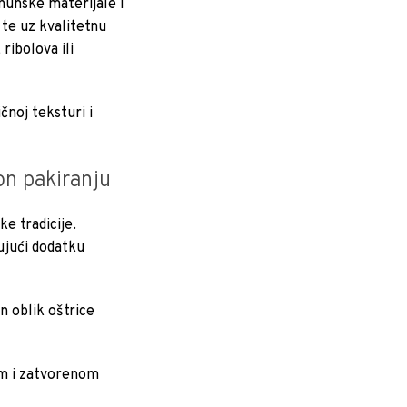
rhunske materijale i
 te uz kvalitetnu
ribolova ili
čnoj teksturi i
on pakiranju
ke tradicije.
jujući dodatku
n oblik oštrice
om i zatvorenom