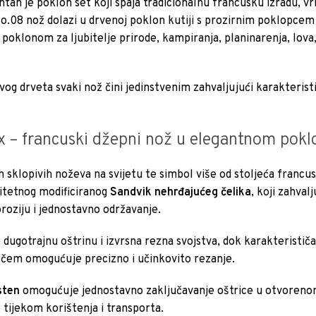
tan je poklon set koji spaja tradicionalnu francusku izradu, v
o.08 nož dolazi u drvenoj poklon kutiji s prozirnim poklopcem
poklonom za ljubitelje prirode, kampiranja, planinarenja, lova, 
g drveta svaki nož čini jedinstvenim zahvaljujući karakteristi
x – francuski džepni nož u elegantnom pokl
h sklopivih noževa na svijetu te simbol više od stoljeća francus
itetnog modificiranog
Sandvik nehrđajućeg čelika
, koji zahval
roziju i jednostavno održavanje.
dugotrajnu oštrinu i izvrsna rezna svojstva, dok karakterističa
em omogućuje precizno i učinkovito rezanje.
sten
omogućuje jednostavno zaključavanje oštrice u otvoren
 tijekom korištenja i transporta.