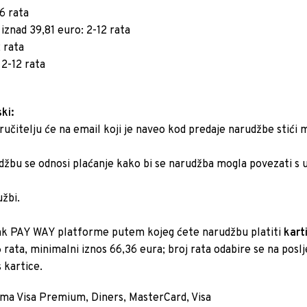
6 rata
znad 39,81 euro: 2-12 rata
 rata
 2-12 rata
ki:
učitelju će na email koji je naveo kod predaje narudžbe stići 
džbu se odnosi plaćanje kako bi se narudžba mogla povezati s 
užbi.
ink PAY WAY platforme putem kojeg ćete narudžbu platiti
kart
 6 rata, minimalni iznos 66,36 eura; broj rata odabire se na pos
 kartice.
ama Visa Premium, Diners, MasterCard, Visa