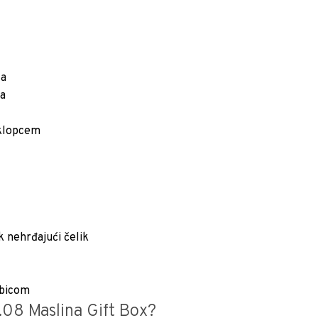
ta
ka
oklopcem
k nehrđajući čelik
rbicom
.08 Maslina Gift Box?