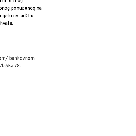
ili bi zbog
od onog ponuđenog na
 cijelu narudžbu
ihvata.
icom/ bankovnom
Vlaška 78.