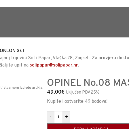
TRAJNO NISKA CIJENA %
POKLON SET
jnoj trgovini Sol i Papar, Vlaška 78, Zagreb.
Za provjeru dostu
ošaljite upit na
solipapar@solipapar.hr
.
OPINEL No.08 M
ti stvarnom izgledu artikla.
49,00
€
Uključen PDV 25%
Kupite i ostvarite 49 bodova!
-
+