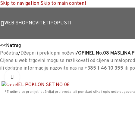
Skip to navigation
Skip to main content
WEB SHOP
NOVITETI
POPUSTI
<<
Natrag
Početna
/
Džepni i preklopni noževi
/
OPINEL No.08 MASLINA 
Cijene u web trgovini mogu se razlikovati od cijena u maloproda
ili dodatne informacije nazovite nas na
+385 1 46 10 355
ili p
Povećaj sliku
*Trudimo se prenijeti doživljaj proizvoda, ali ponekad slike i opis neće odgovara