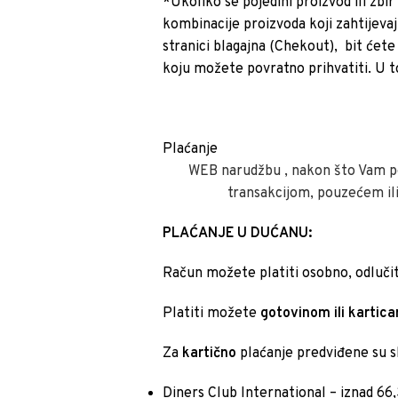
*Ukoliko se pojedini proizvod ili zbi
kombinacije proizvoda koji zahtijevaj
stranici blagajna (Chekout), bit ćete
koju možete povratno prihvatiti. U t
Plaćanje
WEB narudžbu , nakon što Vam p
transakcijom, pouzećem ili
PLAĆANJE U DUĆANU:
Račun možete platiti osobno, odlučit
Platiti možete
gotovinom ili kartic
Za
kartično
plaćanje predviđene su s
Diners Club International – iznad 66,