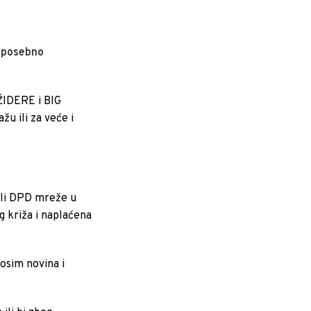
i posebno
ŽIDERE i BIG
u ili za veće i
li DPD mreže u
g križa i naplaćena
osim novina i