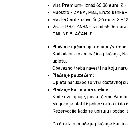
Visa Premium– iznad 66,36 eura: 2 – 
Maestro – ZABA, PBZ, Erste banka – i
MasterCard – iznad 66,36 eura: 2 – 12
Visa – PBZ, ZABA – iznad 66,36 eura:
ONLINE PLAĆANJE:
Plaćanje općom uplatnicom/virmans
Kod odabira ovog načina plaćanja, Nar
uplatu.
Obavezno treba navesti na koju naru
Plaćanje pouzećem:
Uplata narudžbe se vrši dostavnoj sl
Plaćanje karticama on-line
Kode ove opcije, poslat ćemo Vam l
Moguće je platiti: jednokratno ili do
Rezervacije kada se upisuju i podaci s
Do 6 rata moguće je plaćanje kartic