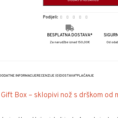
DODAJ U KOŠARICU
Podijeli:
BESPLATNA DOSTAVA*
SIGUR
Za narudžbe iznad 150,00€
Od odab
DODATNE INFORMACIJE
RECENZIJE (0)
DOSTAVA*
PLAĆANJE
Gift Box – sklopivi nož s drškom od