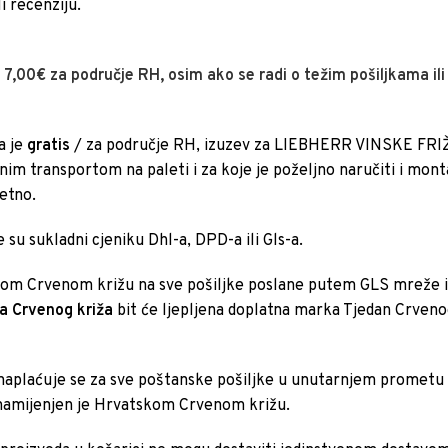
i recenziju.
e
7,00€ za područje RH, osim ako se radi o težim pošiljkama il
a je
gratis
/ za područje RH, izuzev za LIEBHERR VINSKE FRI
m transportom na paleti i za koje je poželjno naručiti i montaž
letno.
 su sukladni cjeniku Dhl-a, DPD-a ili Gls-a.
m Crvenom križu na sve pošiljke poslane putem GLS mreže i
a Crvenog križa
bit će ljepljena doplatna marka Tjedan Crveno
naplaćuje se za sve poštanske pošiljke u unutarnjem prometu 
 namijenjen je Hrvatskom Crvenom križu.