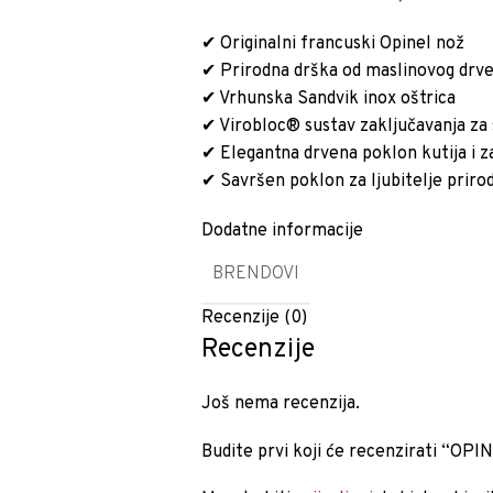
✔ Originalni francuski Opinel nož
✔ Prirodna drška od maslinovog drv
✔ Vrhunska Sandvik inox oštrica
✔ Virobloc® sustav zaključavanja za
✔ Elegantna drvena poklon kutija i z
✔ Savršen poklon za ljubitelje prirod
Dodatne informacije
BRENDOVI
Recenzije (0)
Recenzije
Još nema recenzija.
Budite prvi koji će recenzirati “