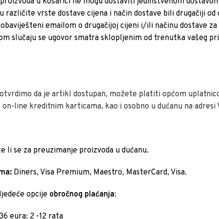
r proizvoda u košarici ne mogu dostaviti jedinstvenom dostavom 
u različite vrste dostave cijena i način dostave bili drugačiji 
 obaviješteni emailom o drugačijoj cijeni i/ili načinu dostave za
om slučaju se ugovor smatra sklopljenim od trenutka vašeg pr
otvrdimo da je artikl dostupan, možete platiti općom uplatn
 on-line kreditnim karticama, kao i osobno u dućanu na adresi 
e li se za preuzimanje proizvoda u dućanu.
ama:
Diners, Visa Premium, Maestro, MasterCard, Visa.
ljedeće opcije
obročnog plaćanja
:
36 eura: 2 -12 rata