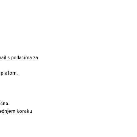
mail s podacima za
uplatom.
ično
.
ljednjem koraku