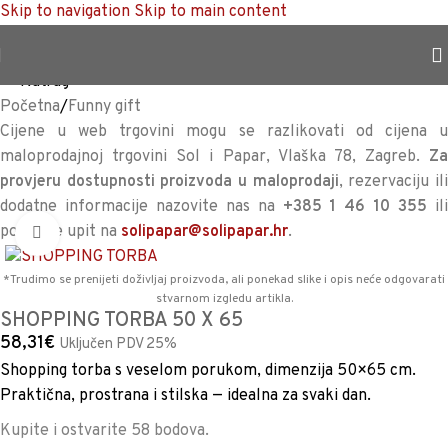
Skip to navigation
Skip to main content
TRAJNO NISKA CIJENA %
<<
Natrag
Početna
/
Funny gift
Cijene u web trgovini mogu se razlikovati od cijena u
maloprodajnoj trgovini Sol i Papar, Vlaška 78, Zagreb.
Za
provjeru dostupnosti proizvoda u maloprodaji
, rezervaciju il
dodatne informacije nazovite nas na
+385 1 46 10 355
il
pošaljite upit na
solipapar@solipapar.hr
.
Povećaj sliku
*Trudimo se prenijeti doživljaj proizvoda, ali ponekad slike i opis neće odgovarati
stvarnom izgledu artikla.
SHOPPING TORBA 50 X 65
58,31
€
Uključen PDV 25%
Shopping torba s veselom porukom, dimenzija 50×65 cm.
Praktična, prostrana i stilska — idealna za svaki dan.
Kupite i ostvarite 58 bodova.