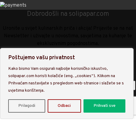
Dobrodošli na solipapar.com
Uronite u svijet kulinarskih priča i akcija! Prijavite se na naš
Newsletter i uživajte u novostima, savjetima za kuhanje te
ekskluzivnim pogodnostima.
Poštujemo vašu privatnost
Kako bismo Vam osigurali najbolje korisničko iskustvo,
solipapar.com koristi kolačiće (eng. „cookies“). Klikom na
Prihvaćam nastavljate s pregledom web-stranice i slažete se s
uvjetima korištenja.
Upisom na našu listu Newslettra prihvaćate obradu osobnih
Prilagodi
Odbaci
Prihvati sve
podataka sukladno
Politici privatnosti
.
Trgovina
Favoriti