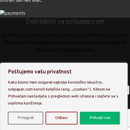
skuhali
Bernes M&C
Dobrodošli na solipapar.com
Uronite u svijet kulinarskih priča i akcija! Prijavite se na naš
Newsletter i uživajte u novostima, savjetima za kuhanje te
ekskluzivnim pogodnostima.
Poštujemo vašu privatnost
Kako bismo Vam osigurali najbolje korisničko iskustvo,
solipapar.com koristi kolačiće (eng. „cookies“). Klikom na
Prihvaćam nastavljate s pregledom web-stranice i slažete se s
uvjetima korištenja.
Upisom na našu listu Newslettra prihvaćate obradu osobnih
podataka sukladno
Politici privatnosti
.
Prilagodi
Odbaci
Prihvati sve
Trgovina