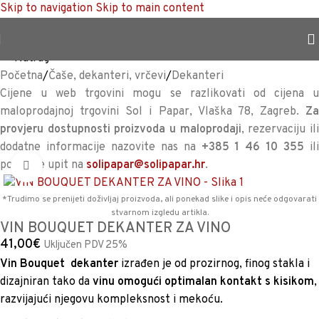
Skip to navigation
Skip to main content
TRAJNO NISKA CIJENA %
<<
Natrag
Početna
/
Čaše, dekanteri, vrčevi
/
Dekanteri
Cijene u web trgovini mogu se razlikovati od cijena u
maloprodajnoj trgovini Sol i Papar, Vlaška 78, Zagreb.
Za
provjeru dostupnosti proizvoda u maloprodaji
, rezervaciju il
dodatne informacije nazovite nas na
+385 1 46 10 355
il
pošaljite upit na
solipapar@solipapar.hr
.
Povećaj sliku
*Trudimo se prenijeti doživljaj proizvoda, ali ponekad slike i opis neće odgovarati
stvarnom izgledu artikla.
VIN BOUQUET DEKANTER ZA VINO
41,00
€
Uključen PDV 25%
Vin Bouquet dekanter
izrađen je od prozirnog, finog stakla i
dizajniran tako da
vinu omogući optimalan kontakt s kisikom
,
razvijajući njegovu kompleksnost i mekoću.