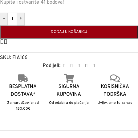
Kupite i ostvarite 41 bodova!
-
+
DODAJ U KOŠARICU
SKU:
FIA166
Podijeli:
BESPLATNA
SIGURNA
KORISNIČKA
DOSTAVA*
KUPOVINA
PODRŠKA
Za narudžbe iznad
Od odabira do plaćanja
Uvijek smo tu za vas
150,00€