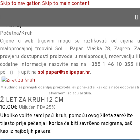
Skip to navigation
Skip to main content
TRAJNO NISKA CIJENA %
<<
Natrag
Početna
/
Kruh
Cijene u web trgovini mogu se razlikovati od cijena u
maloprodajnoj trgovini Sol i Papar, Vlaška 78, Zagreb.
Za
provjeru dostupnosti proizvoda u maloprodaji
, rezervaciju il
dodatne informacije nazovite nas na
+385 1 46 10 355
il
pošaljite upit na
solipapar@solipapar.hr
.
Povećaj sliku
*Trudimo se prenijeti doživljaj proizvoda, ali ponekad slike i opis neće odgovarati
stvarnom izgledu artikla.
ŽILET ZA KRUH 12 CM
10,00
€
Uključen PDV 25%
Ukoliko volite sami peći kruh, pomoću ovog žileta zarežite
tijesto prije pečenja i korica će biti savršeno razigrana, baš
kao iz najboljih pekara!