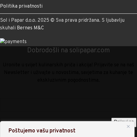
Politika privatnosti
Sol i Papar d.o.o. 2025 © Sva prava pridržana. S ljubavlju
skuhali
Bernes M&C
Dobrodošli na solipapar.com
Uronite u svijet kulinarskih priča i akcija! Prijavite se na naš
Newsletter i uživajte u novostima, savjetima za kuhanje te
ekskluzivnim pogodnostima.
Poštujemo vašu privatnost