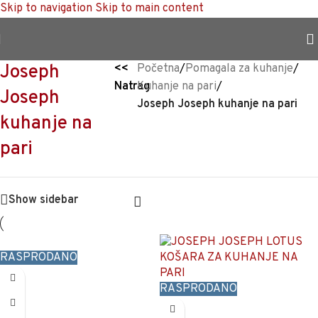
Skip to navigation
Skip to main content
TRAJNO NISKA CIJENA %
Joseph
<<
Početna
/
Pomagala za kuhanje
/
Natrag
Kuhanje na pari
/
Joseph
Joseph Joseph kuhanje na pari
kuhanje na
pari
Show sidebar
RASPRODANO
RASPRODANO