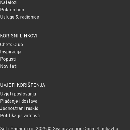
Katalozi
Poklon bon
Usluge & radionice
KORISNI LINKOVI
Chefs Club
Inspiracija
Popusti
Noviteti
UVJETI KORIŠTENJA
Uvjeti poslovanja
Plaćanje i dostava
Jednostrani raskid
Politika privatnosti
Sol i Papar d.o.o. 2025 © Sva prava pridržana. S ljubavlju