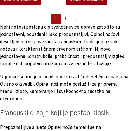
DODAJ U KOŠARICU
DODAJ U KOŠARICU
1
2
→
Neki noževi postanu dio svakodnevice upravo zato što su
jednostavni, pouzdani i lako prepoznatljivi. Opinel noževi
desetljećima su povezani s francuskom tradicijom izrade
noževa i karakterističnom drvenom drškom. Njihova
jednostavna konstrukcija, praktičnost i prepoznatljiv izgled
učinili su ih popularnim izborom za različite situacije.
U ponudi se mogu pronaći modeli različitih veličina i namjena.
Ovisno o izvedbi, Opinel nož može poslužiti za pripremu
hrane, izlete, kampiranje ili svakodnevne zadatke na
otvorenom.
Francuski dizajn koji je postao klasik
Prepoznatljiva silueta Opinel noža temelji se na