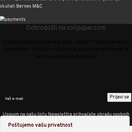
skuhali
Bernes M&C
Dobrodošli na solipapar.com
Uronite u svijet kulinarskih priča i akcija! Prijavite se na naš
Newsletter i uživajte u novostima, savjetima za kuhanje te
ekskluzivnim pogodnostima.
Upisom na našu listu Newslettra prihvaćate obradu osobnih
podataka sukladno
Politici privatnosti
.
Poštujemo vašu privatnost
Trgovina