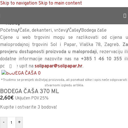
Skip to navigation
Skip to main content
TRAJNO NISKA CIJENA %
<<
Natrag
Početna
/
Čaše, dekanteri, vrčevi
/
Čaše
/
Bodega čaše
Cijene u web trgovini mogu se razlikovati od cijena u
maloprodajnoj trgovini Sol i Papar, Vlaška 78, Zagreb.
Za
provjeru dostupnosti proizvoda u maloprodaji
, rezervaciju il
dodatne informacije nazovite nas na
+385 1 46 10 355
il
pošaljite upit na
solipapar@solipapar.hr
.
Povećaj sliku
*Trudimo se prenijeti doživljaj proizvoda, ali ponekad slike i opis neće odgovarati
stvarnom izgledu artikla.
BODEGA ČAŠA 370 ML
2,60
€
Uključen PDV 25%
Kupite i ostvarite 3 bodova!
-
+