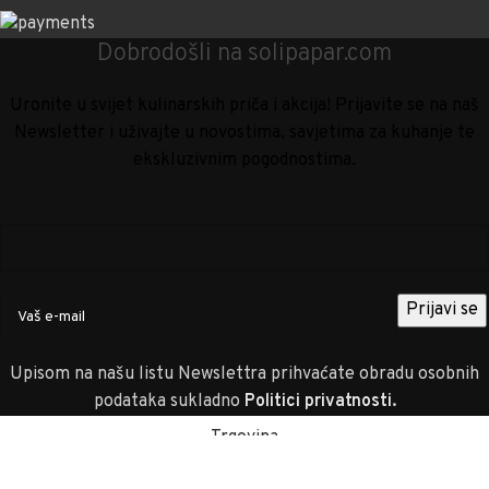
Dobrodošli na solipapar.com
Uronite u svijet kulinarskih priča i akcija! Prijavite se na naš
Newsletter i uživajte u novostima, savjetima za kuhanje te
ekskluzivnim pogodnostima.
Upisom na našu listu Newslettra prihvaćate obradu osobnih
podataka sukladno
Politici privatnosti
.
Trgovina
Favoriti