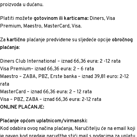
proizvoda u dućanu.
Platiti možete
gotovinom ili karticama:
Diners, Visa
Premium, Maestro, MasterCard, Visa.
Za
kartično
plaćanje predviđene su sljedeće opcije
obročnog
plaćanja
:
Diners Club International – iznad 66,36 eura: 2 -12 rata
Visa Premium– iznad 66,36 eura: 2 – 6 rata
Maestro – ZABA, PBZ, Erste banka – iznad 39,81 euro: 2-12
rata
MasterCard – iznad 66,36 eura: 2 – 12 rata
Visa – PBZ, ZABA – iznad 66,36 eura: 2-12 rata
ONLINE PLAĆANJE:
Plaćanje općom uplatnicom/virmanski:
Kod odabira ovog načina plaćanja, Naručitelju će na email koji
je naveo kod predaje narudžbe stići mail s podacima za uplatu.