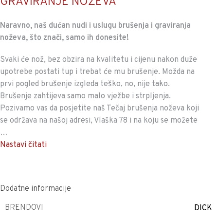
GRAVIRANJE NOŽEVA
Naravno, naš dućan nudi i uslugu brušenja i graviranja
noževa, što znači, samo ih donesite!
Svaki će nož, bez obzira na kvalitetu i cijenu nakon duže
upotrebe postati tup i trebat će mu brušenje. Možda na
prvi pogled brušenje izgleda teško, no, nije tako.
Brušenje zahtijeva samo malo vježbe i strpljenja.
Pozivamo vas da posjetite naš Tečaj brušenja noževa koji
se održava na našoj adresi, Vlaška 78 i na koju se možete
…
Nastavi čitati
Dodatne informacije
BRENDOVI
DICK