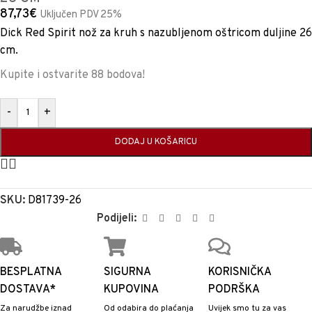
87,73
€
Uključen PDV 25%
Dick Red Spirit nož za kruh s nazubljenom oštricom duljine 26
cm.
Kupite i ostvarite 88 bodova!
-
+
DODAJ U KOŠARICU
SKU:
D81739-26
Podijeli:
BESPLATNA
SIGURNA
KORISNIČKA
DOSTAVA*
KUPOVINA
PODRŠKA
Za narudžbe iznad
Od odabira do plaćanja
Uvijek smo tu za vas