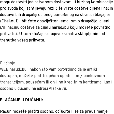
mogu dostaviti jedinstvenom dostavom ili bi zbog kombinacije
proizvoda koji zahtijevaju različite vrste dostave cijena i način
dostave bili drugačiji od onog ponuđenog na stranici blagajna
(Chekout), bit ćete obaviješteni emailom o drugačijoj cijeni
i/ili načinu dostave za cijelu narudžbu koju možete povratno
prihvatiti. U tom slučaju se ugovor smatra sklopljenim od
trenutka vašeg prihvata.
Plaćanje
WEB narudžbu , nakon što Vam potvrdimo da je artikl
dostupan, možete platiti općom uplatnicom/ bankovnom
transakcijom, pouzećem ili on-line kreditnim karticama, kao i
osobno u dućanu na adresi Vlaška 78.
PLAĆANJE U DUĆANU:
Račun možete platiti osobno, odlučite li se za preuzimanje