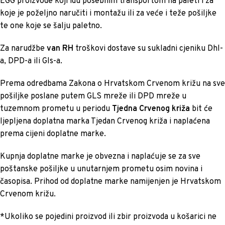
EGG proizvode koji idu posebnim transportom na paleti i za
koje je poželjno naručiti i montažu ili za veće i teže pošiljke
te one koje se šalju paletno.
Za narudžbe
van RH
troškovi dostave su sukladni cjeniku Dhl-
a, DPD-a ili Gls-a.
Prema odredbama Zakona o Hrvatskom Crvenom križu na sve
pošiljke poslane putem GLS mreže ili DPD mreže u
tuzemnom prometu u periodu
Tjedna Crvenog križa
bit će
ljepljena doplatna marka Tjedan Crvenog križa i naplaćena
prema cijeni doplatne marke.
Kupnja doplatne marke je obvezna i naplaćuje se za sve
poštanske pošiljke u unutarnjem prometu osim novina i
časopisa. Prihod od doplatne marke namijenjen je Hrvatskom
Crvenom križu.
*Ukoliko se pojedini proizvod ili zbir proizvoda u košarici ne