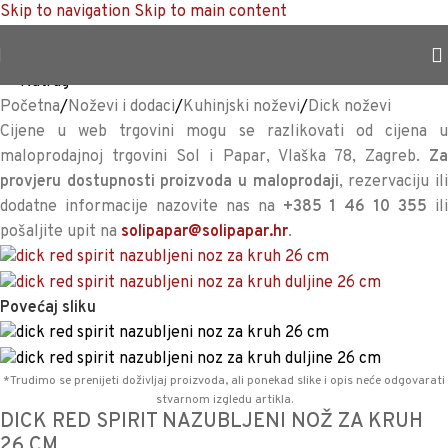
Skip to navigation
Skip to main content
TRAJNO NISKA CIJENA %
<<
Natrag
Početna
/
Noževi i dodaci
/
Kuhinjski noževi
/
Dick noževi
Cijene u web trgovini mogu se razlikovati od cijena u
maloprodajnoj trgovini Sol i Papar, Vlaška 78, Zagreb.
Za
provjeru dostupnosti proizvoda u maloprodaji
, rezervaciju il
dodatne informacije nazovite nas na
+385 1 46 10 355
il
pošaljite upit na
solipapar@solipapar.hr
.
Povećaj sliku
*Trudimo se prenijeti doživljaj proizvoda, ali ponekad slike i opis neće odgovarati
stvarnom izgledu artikla.
DICK RED SPIRIT NAZUBLJENI NOŽ ZA KRUH
26 CM