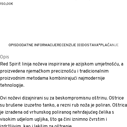
150,00€
OPIS
DODATNE INFORMACIJE
RECENZIJE (0)
DOSTAVA*
PLAĆANJE
Opis
Red Spirit linija noževa inspirirana je azijskom umjetnošću, a
proizvedena njemačkom preciznošću i tradicionalnim
proizvodnim metodama kombinirajući najmodernije
tehnologije.
Ovi noževi dizajnirani su za beskompromisnu oštrinu. Oštrice
su brušene izuzetno tanko, a rezni rub noža je poliran. Oštrica
je izrađena od vrhunskog poliranog nehrđajućeg čelika s
visokim udjelom ugljika, što ga čini iznimno čvrstim i
izdržljivim, kao i lakšim za oštrenje.