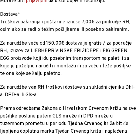
Morate biti
prijavljeni
da biste objavili recenziju.
Dostava*
Troškovi pakiranja i poštarine iznose
7,00€ za područje RH,
osim ako se radi o težim pošiljkama ili posebno pakiranim.
Za narudžbe veće od 150,00€ dostava je
gratis
/ za područje
RH, izuzev za LIEBHERR VINSKE FRIŽIDERE i BIG GREEN
EGG proizvode koji idu posebnim transportom na paleti i za
koje je poželjno naručiti i montažu ili za veće i teže pošiljke
te one koje se šalju paletno.
Za narudžbe
van RH
troškovi dostave su sukladni cjeniku Dhl-
a, DPD-a ili Gls-a.
Prema odredbama Zakona o Hrvatskom Crvenom križu na sve
pošiljke poslane putem GLS mreže ili DPD mreže u
tuzemnom prometu u periodu
Tjedna Crvenog križa
bit će
ljepljena doplatna marka Tjedan Crvenog križa i naplaćena