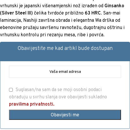
vrhunski je japanski višenamjenski nož izrađen od
Ginsanko
(Silver Steel III)
čelika tvrdoće približno
63 HRC
. San-mai
laminacija, Nashiji završna obrada i elegantna Wa drška od
ebenovine pružaju savršenu ravnotežu, dugotrajnu oštrinu i
vrhunsku kontrolu pri rezanju mesa, ribe i povrća.
Obavijestite me kad artikl bude dostupan
Suglasan/na sam da se moji osobni podaci
obrađuju u svrhu slanja ove obavijesti sukladno
pravilima privatnosti.