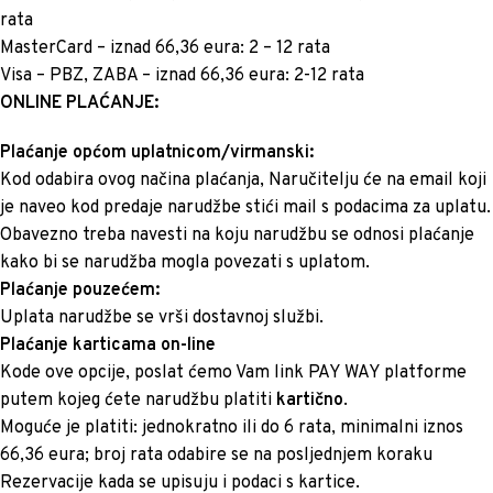
rata
MasterCard – iznad 66,36 eura: 2 – 12 rata
Visa – PBZ, ZABA – iznad 66,36 eura: 2-12 rata
ONLINE PLAĆANJE:
Plaćanje općom uplatnicom/virmanski:
Kod odabira ovog načina plaćanja, Naručitelju će na email koji
je naveo kod predaje narudžbe stići mail s podacima za uplatu.
Obavezno treba navesti na koju narudžbu se odnosi plaćanje
kako bi se narudžba mogla povezati s uplatom.
Plaćanje pouzećem:
Uplata narudžbe se vrši dostavnoj službi.
Plaćanje karticama on-line
Kode ove opcije, poslat ćemo Vam link PAY WAY platforme
putem kojeg ćete narudžbu platiti
kartično
.
Moguće je platiti: jednokratno ili do 6 rata, minimalni iznos
66,36 eura; broj rata odabire se na posljednjem koraku
Rezervacije kada se upisuju i podaci s kartice.