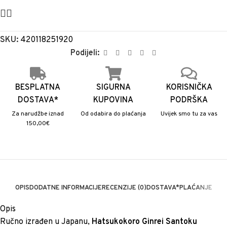
SKU:
420118251920
Podijeli:
BESPLATNA
SIGURNA
KORISNIČKA
DOSTAVA*
KUPOVINA
PODRŠKA
Za narudžbe iznad
Od odabira do plaćanja
Uvijek smo tu za vas
150,00€
OPIS
DODATNE INFORMACIJE
RECENZIJE (0)
DOSTAVA*
PLAĆANJE
Opis
Ručno izrađen u Japanu,
Hatsukokoro Ginrei Santoku