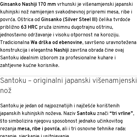
Ginsanko Nashiji 170 mm
vrhunski je višenamjenski japanski
kuhinjski nož namijenjen svakodnevnoj pripremi mesa, ribe i
povrća. Oštrica od
Ginsanko (Silver Steel III)
čelika tvrdoće
približno
63 HRC
pruža iznimnu dugotrajnu oštrinu,
jednostavno održavanje i visoku otpornost na koroziju.
Tradicionalna
Wa drška od ebenovine
, savršeno uravnotežena
konstrukcija i elegantna
Nashiji
završna obrada čine ovaj
Santoku idealnim izborom za profesionalne kuhare i
zahtjevne kućne korisnike.
Santoku – originalni japanski višenamjenski
nož
Santoku je jedan od najpoznatijih i najčešće korištenih
japanskih kuhinjskih noževa. Naziv
Santoku
znači
“tri vrline”
,
što simbolizira njegovu sposobnost jednako učinkovitog
rezanja
mesa, ribe i povrća
, ali i tri osnovne tehnike rada:
rezanje, sjeckanje i usitnjavanje.