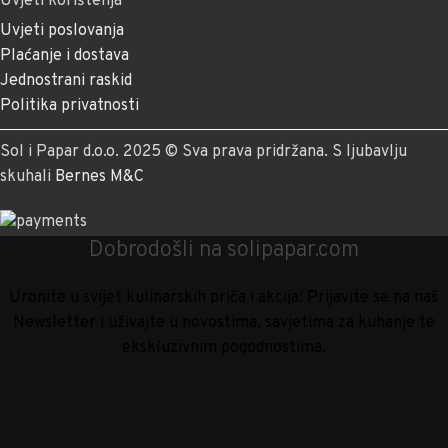
Uvjeti korištenja
Uvjeti poslovanja
Plaćanje i dostava
Jednostrani raskid
Politika privatnosti
Sol i Papar d.o.o. 2025 © Sva prava pridržana. S ljubavlju
skuhali
Bernes M&C
Dobrodošli na solipapar.com
Uronite u svijet kulinarskih priča i akcija! Prijavite se na naš
Newsletter i uživajte u novostima, savjetima za kuhanje te
ekskluzivnim pogodnostima.