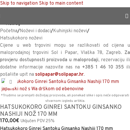
Skip to navigation
Skip to main content
TRAJNO NISKA CIJENA %
<<
Natrag
Početna
/
Noževi i dodaci
/
Kuhinjski noževi
/
Hatsukokoro noževi
Cijene u web trgovini mogu se razlikovati od cijena u
maloprodajnoj trgovini Sol i Papar, Vlaška 78, Zagreb.
Za
provjeru dostupnosti proizvoda u maloprodaji
, rezervaciju il
dodatne informacije nazovite nas na
+385 1 46 10 355
il
pošaljite upit na
solipapar@solipapar.hr
.
Povećaj sliku
*Trudimo se prenijeti doživljaj proizvoda, ali ponekad slike i opis neće odgovarati
stvarnom izgledu artikla.
HATSUKOKORO GINREI SANTOKU GINSANKO
NASHIJI NOŽ 170 MM
170,00
€
Uključen PDV 25%
Hatsukokoro Ginrei Santoku Ginsanko Nashiji 170 mm