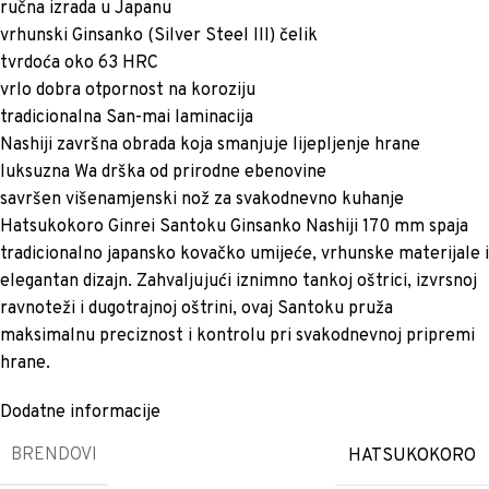
ručna izrada u Japanu
vrhunski Ginsanko (Silver Steel III) čelik
tvrdoća oko 63 HRC
vrlo dobra otpornost na koroziju
tradicionalna San-mai laminacija
Nashiji završna obrada koja smanjuje lijepljenje hrane
luksuzna Wa drška od prirodne ebenovine
savršen višenamjenski nož za svakodnevno kuhanje
Hatsukokoro Ginrei Santoku Ginsanko Nashiji 170 mm spaja
tradicionalno japansko kovačko umijeće, vrhunske materijale i
elegantan dizajn. Zahvaljujući iznimno tankoj oštrici, izvrsnoj
ravnoteži i dugotrajnoj oštrini, ovaj Santoku pruža
maksimalnu preciznost i kontrolu pri svakodnevnoj pripremi
hrane.
Dodatne informacije
BRENDOVI
HATSUKOKORO