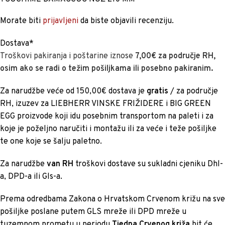
Morate biti
prijavljeni
da biste objavili recenziju.
Dostava*
Troškovi pakiranja i poštarine iznose
7,00€ za područje RH,
osim ako se radi o težim pošiljkama ili posebno pakiranim.
Za narudžbe veće od 150,00€ dostava je
gratis
/ za područje
RH, izuzev za LIEBHERR VINSKE FRIŽIDERE i BIG GREEN
EGG proizvode koji idu posebnim transportom na paleti i za
koje je poželjno naručiti i montažu ili za veće i teže pošiljke
te one koje se šalju paletno.
Za narudžbe
van RH
troškovi dostave su sukladni cjeniku Dhl-
a, DPD-a ili Gls-a.
Prema odredbama Zakona o Hrvatskom Crvenom križu na sve
pošiljke poslane putem GLS mreže ili DPD mreže u
tuzemnom prometu u periodu
Tjedna Crvenog križa
bit će