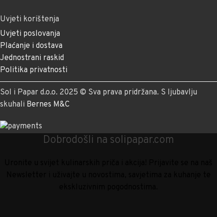
Uvjeti korištenja
Uvjeti poslovanja
Plaćanje i dostava
Jednostrani raskid
Politika privatnosti
Sol i Papar d.o.o. 2025 © Sva prava pridržana. S ljubavlju
skuhali
Bernes M&C
Dobrodošli na solipapar.com
Uronite u svijet kulinarskih priča i akcija! Prijavite se na naš
Newsletter i uživajte u novostima, savjetima za kuhanje te
ekskluzivnim pogodnostima.