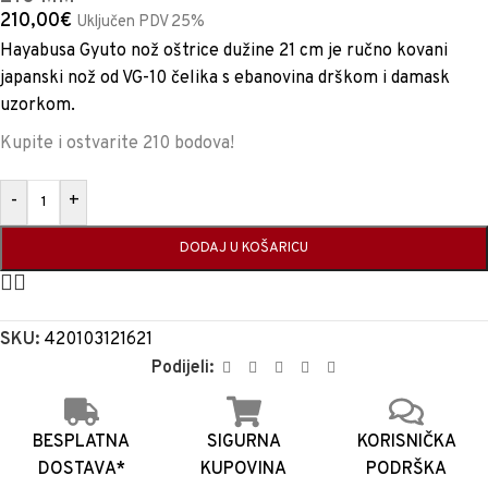
210,00
€
Uključen PDV 25%
Hayabusa Gyuto nož oštrice dužine 21 cm je ručno kovani
japanski nož od VG-10 čelika s ebanovina drškom i damask
uzorkom.
Kupite i ostvarite 210 bodova!
-
+
DODAJ U KOŠARICU
SKU:
420103121621
Podijeli:
BESPLATNA
SIGURNA
KORISNIČKA
DOSTAVA*
KUPOVINA
PODRŠKA