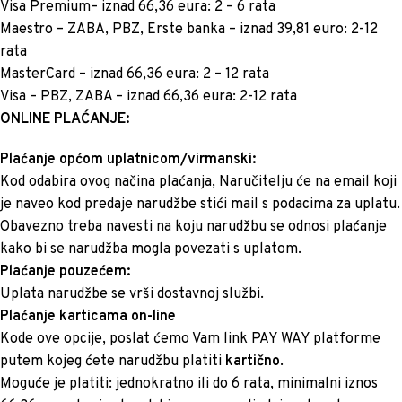
Visa Premium– iznad 66,36 eura: 2 – 6 rata
Maestro – ZABA, PBZ, Erste banka – iznad 39,81 euro: 2-12
rata
MasterCard – iznad 66,36 eura: 2 – 12 rata
Visa – PBZ, ZABA – iznad 66,36 eura: 2-12 rata
ONLINE PLAĆANJE:
Plaćanje općom uplatnicom/virmanski:
Kod odabira ovog načina plaćanja, Naručitelju će na email koji
je naveo kod predaje narudžbe stići mail s podacima za uplatu.
Obavezno treba navesti na koju narudžbu se odnosi plaćanje
kako bi se narudžba mogla povezati s uplatom.
Plaćanje pouzećem:
Uplata narudžbe se vrši dostavnoj službi.
Plaćanje karticama on-line
Kode ove opcije, poslat ćemo Vam link PAY WAY platforme
putem kojeg ćete narudžbu platiti
kartično
.
Moguće je platiti: jednokratno ili do 6 rata, minimalni iznos