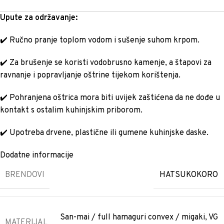
Upute za održavanje:
✔️ Ručno pranje toplom vodom i sušenje suhom krpom.
✔️ Za brušenje se koristi vodobrusno kamenje, a štapovi za
ravnanje i popravljanje oštrine tijekom korištenja.
✔️ Pohranjena oštrica mora biti uvijek zaštićena da ne dođe u
kontakt s ostalim kuhinjskim priborom.
✔️ Upotreba drvene, plastične ili gumene kuhinjske daske.
Dodatne informacije
BRENDOVI
HATSUKOKORO
San-mai / full hamaguri convex / migaki
,
VG
MATERIJAL