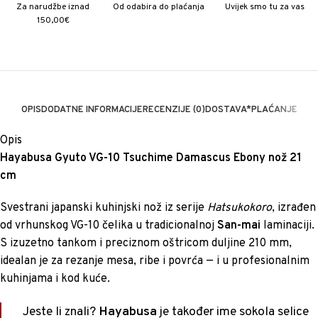
Za narudžbe iznad
Od odabira do plaćanja
Uvijek smo tu za vas
150,00€
OPIS
DODATNE INFORMACIJE
RECENZIJE (0)
DOSTAVA*
PLAĆANJE
Opis
Hayabusa Gyuto VG-10 Tsuchime Damascus Ebony nož 21
cm
Svestrani japanski kuhinjski nož iz serije
Hatsukokoro
, izrađen
od vrhunskog VG-10 čelika u tradicionalnoj
San-mai
laminaciji.
S izuzetno tankom i preciznom oštricom duljine 210 mm,
idealan je za rezanje mesa, ribe i povrća — i u profesionalnim
kuhinjama i kod kuće.
Jeste li znali?
Hayabusa
je također ime sokola selice