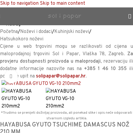
Skip to navigation
Skip to main content
TRAJNO NISKA CIJENA %
<<
Natrag
Početna
/
Noževi i dodaci
/
Kuhinjski noževi
/
Hatsukokoro noževi
Cijene u web trgovini mogu se razlikovati od cijena u
maloprodajnoj trgovini Sol i Papar, Vlaška 78, Zagreb.
Za
provjeru dostupnosti proizvoda u maloprodaji
, rezervaciju il
dodatne informacije nazovite nas na
+385 1 46 10 355
il
pošaljite upit na
solipapar@solipapar.hr
.
Povećaj sliku
*Trudimo se prenijeti doživljaj proizvoda, ali ponekad slike i opis neće odgovarati
stvarnom izgledu artikla.
HAYABUSA GYUTO TSUCHIME DAMASCUS NOŽ
210 MM