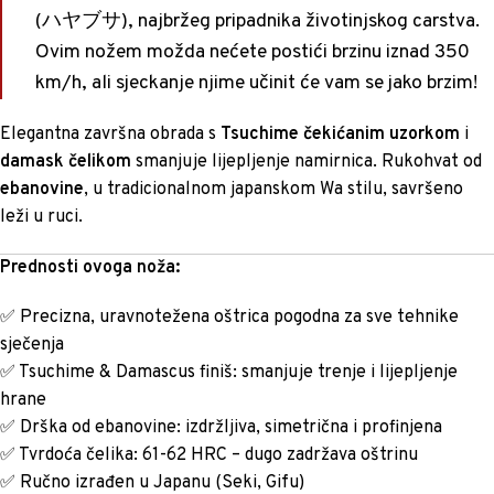
(ハヤブサ), najbržeg pripadnika životinjskog carstva.
Ovim nožem možda nećete postići brzinu iznad 350
km/h, ali sjeckanje njime učinit će vam se jako brzim!
Elegantna završna obrada s
Tsuchime čekićanim uzorkom
i
damask čelikom
smanjuje lijepljenje namirnica. Rukohvat od
ebanovine
, u tradicionalnom japanskom Wa stilu, savršeno
leži u ruci.
Prednosti ovoga noža:
✅ Precizna, uravnotežena oštrica pogodna za sve tehnike
sječenja
✅ Tsuchime & Damascus finiš: smanjuje trenje i lijepljenje
hrane
✅ Drška od ebanovine: izdržljiva, simetrična i profinjena
✅ Tvrdoća čelika: 61-62 HRC – dugo zadržava oštrinu
✅ Ručno izrađen u Japanu (Seki, Gifu)