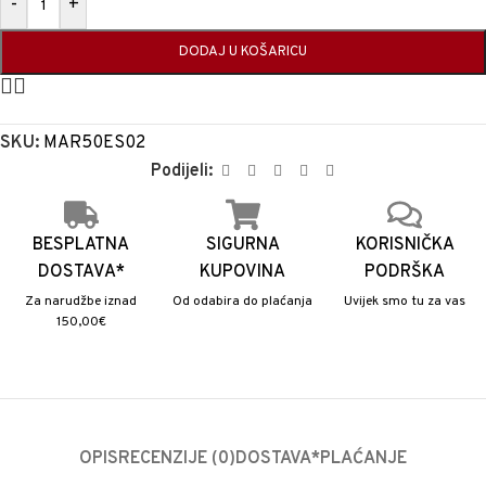
-
+
DODAJ U KOŠARICU
SKU:
MAR50ES02
Podijeli:
BESPLATNA
SIGURNA
KORISNIČKA
DOSTAVA*
KUPOVINA
PODRŠKA
Za narudžbe iznad
Od odabira do plaćanja
Uvijek smo tu za vas
150,00€
OPIS
RECENZIJE (0)
DOSTAVA*
PLAĆANJE