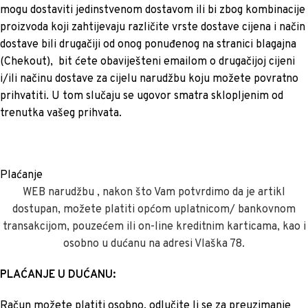
mogu dostaviti jedinstvenom dostavom ili bi zbog kombinacije
proizvoda koji zahtijevaju različite vrste dostave cijena i način
dostave bili drugačiji od onog ponuđenog na stranici blagajna
(Chekout), bit ćete obaviješteni emailom o drugačijoj cijeni
i/ili načinu dostave za cijelu narudžbu koju možete povratno
prihvatiti. U tom slučaju se ugovor smatra sklopljenim od
trenutka vašeg prihvata.
Plaćanje
WEB narudžbu , nakon što Vam potvrdimo da je artikl
dostupan, možete platiti općom uplatnicom/ bankovnom
transakcijom, pouzećem ili on-line kreditnim karticama, kao i
osobno u dućanu na adresi Vlaška 78.
PLAĆANJE U DUĆANU:
Račun možete platiti osobno, odlučite li se za preuzimanje