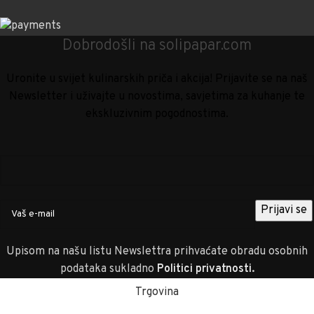
Dobrodošli na solipapar.com
Uronite u svijet kulinarskih priča i akcija! Prijavite se na naš
Newsletter i uživajte u novostima, savjetima za kuhanje te
ekskluzivnim pogodnostima.
Upisom na našu listu Newslettra prihvaćate obradu osobnih
podataka sukladno
Politici privatnosti
.
Trgovina