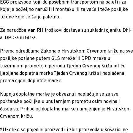
EGG proizvode koji idu posebnim transportom na paleti i za
koje je poželjno naručiti i montažu ili za veće i teže pošiljke
te one koje se šalju paletno.
Za narudžbe
van RH
troškovi dostave su sukladni cjeniku Dhl-
a, DPD-a ili Gls-a.
Prema odredbama Zakona o Hrvatskom Crvenom križu na sve
pošiljke poslane putem GLS mreže ili DPD mreže u
tuzemnom prometu u periodu
Tjedna Crvenog križa
bit će
ljepljena doplatna marka Tjedan Crvenog križa i naplaćena
prema cijeni doplatne marke.
Kupnja doplatne marke je obvezna i naplaćuje se za sve
poštanske pošiljke u unutarnjem prometu osim novina i
časopisa. Prihod od doplatne marke namijenjen je Hrvatskom
Crvenom križu.
*Ukoliko se pojedini proizvod ili zbir proizvoda u košarici ne