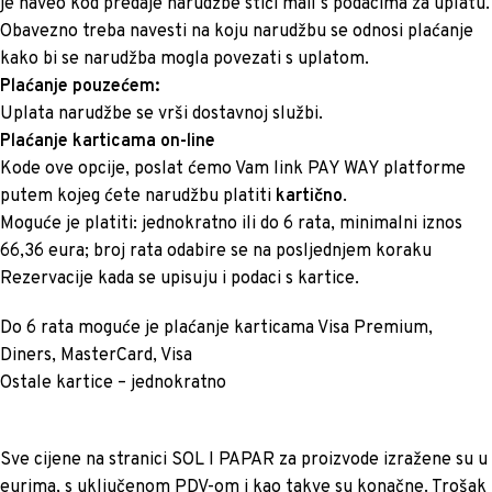
je naveo kod predaje narudžbe stići mail s podacima za uplatu.
Obavezno treba navesti na koju narudžbu se odnosi plaćanje
kako bi se narudžba mogla povezati s uplatom.
Plaćanje pouzećem:
Uplata narudžbe se vrši dostavnoj službi.
Plaćanje karticama on-line
Kode ove opcije, poslat ćemo Vam link PAY WAY platforme
putem kojeg ćete narudžbu platiti
kartično
.
Moguće je platiti: jednokratno ili do 6 rata, minimalni iznos
66,36 eura; broj rata odabire se na posljednjem koraku
Rezervacije kada se upisuju i podaci s kartice.
Do 6 rata moguće je plaćanje karticama Visa Premium,
Diners, MasterCard, Visa
Ostale kartice – jednokratno
Sve cijene na stranici SOL I PAPAR za proizvode izražene su u
eurima, s uključenom PDV-om i kao takve su konačne. Trošak