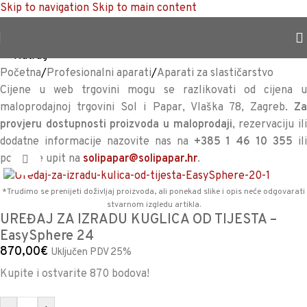
Skip to navigation
Skip to main content
TRAJNO NISKA CIJENA %
<<
Natrag
Početna
/
Profesionalni aparati
/
Aparati za slastičarstvo
Cijene u web trgovini mogu se razlikovati od cijena u
maloprodajnoj trgovini Sol i Papar, Vlaška 78, Zagreb.
Za
provjeru dostupnosti proizvoda u maloprodaji
, rezervaciju il
dodatne informacije nazovite nas na
+385 1 46 10 355
il
pošaljite upit na
solipapar@solipapar.hr
.
Povećaj sliku
*Trudimo se prenijeti doživljaj proizvoda, ali ponekad slike i opis neće odgovarati
stvarnom izgledu artikla.
UREĐAJ ZA IZRADU KUGLICA OD TIJESTA –
EasySphere 24
870,00
€
Uključen PDV 25%
Kupite i ostvarite 870 bodova!