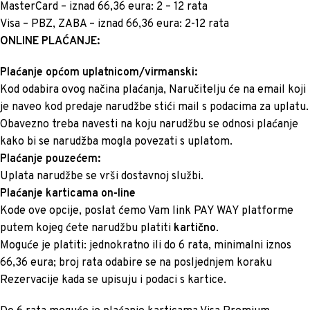
MasterCard – iznad 66,36 eura: 2 – 12 rata
Visa – PBZ, ZABA – iznad 66,36 eura: 2-12 rata
ONLINE PLAĆANJE:
Plaćanje općom uplatnicom/virmanski:
Kod odabira ovog načina plaćanja, Naručitelju će na email koji
je naveo kod predaje narudžbe stići mail s podacima za uplatu.
Obavezno treba navesti na koju narudžbu se odnosi plaćanje
kako bi se narudžba mogla povezati s uplatom.
Plaćanje pouzećem:
Uplata narudžbe se vrši dostavnoj službi.
Plaćanje karticama on-line
Kode ove opcije, poslat ćemo Vam link PAY WAY platforme
putem kojeg ćete narudžbu platiti
kartično
.
Moguće je platiti: jednokratno ili do 6 rata, minimalni iznos
66,36 eura; broj rata odabire se na posljednjem koraku
Rezervacije kada se upisuju i podaci s kartice.