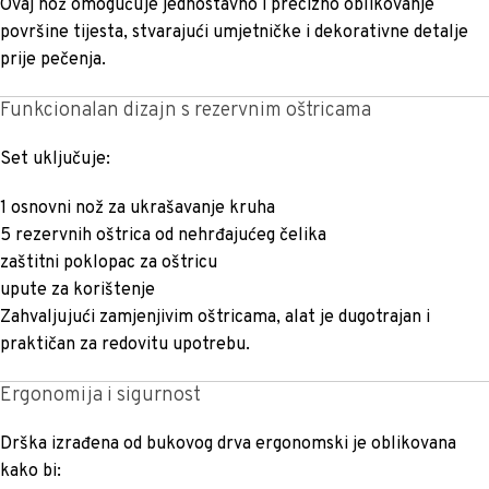
Ovaj nož omogućuje jednostavno i precizno oblikovanje
površine tijesta, stvarajući umjetničke i dekorativne detalje
prije pečenja.
Funkcionalan dizajn s rezervnim oštricama
Set uključuje:
1 osnovni nož za ukrašavanje kruha
5 rezervnih oštrica od nehrđajućeg čelika
zaštitni poklopac za oštricu
upute za korištenje
Zahvaljujući zamjenjivim oštricama, alat je dugotrajan i
praktičan za redovitu upotrebu.
Ergonomija i sigurnost
Drška izrađena od bukovog drva ergonomski je oblikovana
kako bi: