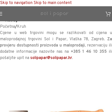
Skip to navigation
Skip to main content
TRAJNO NISKA CIJENA %
<<
Natrag
Početna
/
Kruh
Cijene u web trgovini mogu se razlikovati od cijena u
maloprodajnoj trgovini Sol i Papar, Vlaška 78, Zagreb.
Za
provjeru dostupnosti proizvoda u maloprodaji
, rezervaciju il
dodatne informacije nazovite nas na
+385 1 46 10 355
il
pošaljite upit na
solipapar@solipapar.hr
.