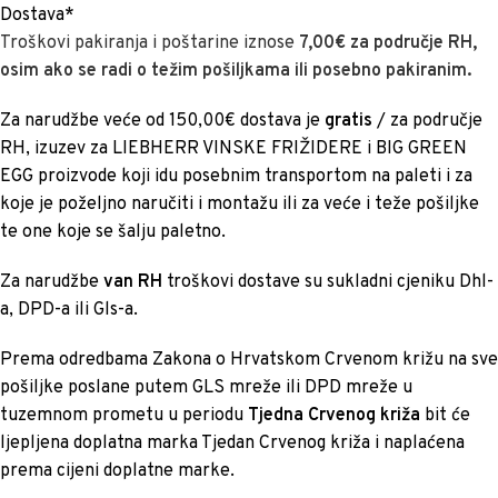
Dostava*
Troškovi pakiranja i poštarine iznose
7,00€ za područje RH,
osim ako se radi o težim pošiljkama ili posebno pakiranim.
Za narudžbe veće od 150,00€ dostava je
gratis
/ za područje
RH, izuzev za LIEBHERR VINSKE FRIŽIDERE i BIG GREEN
EGG proizvode koji idu posebnim transportom na paleti i za
koje je poželjno naručiti i montažu ili za veće i teže pošiljke
te one koje se šalju paletno.
Za narudžbe
van RH
troškovi dostave su sukladni cjeniku Dhl-
a, DPD-a ili Gls-a.
Prema odredbama Zakona o Hrvatskom Crvenom križu na sve
pošiljke poslane putem GLS mreže ili DPD mreže u
tuzemnom prometu u periodu
Tjedna Crvenog križa
bit će
ljepljena doplatna marka Tjedan Crvenog križa i naplaćena
prema cijeni doplatne marke.