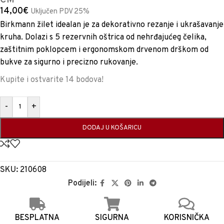
CM
14,00
€
Uključen PDV 25%
Birkmann žilet idealan je za dekorativno rezanje i ukrašavanje
kruha. Dolazi s 5 rezervnih oštrica od nehrđajućeg čelika,
zaštitnim poklopcem i ergonomskom drvenom drškom od
bukve za sigurno i precizno rukovanje.
Kupite i ostvarite 14 bodova!
-
+
DODAJ U KOŠARICU
SKU:
210608
Podijeli:
BESPLATNA
SIGURNA
KORISNIČKA