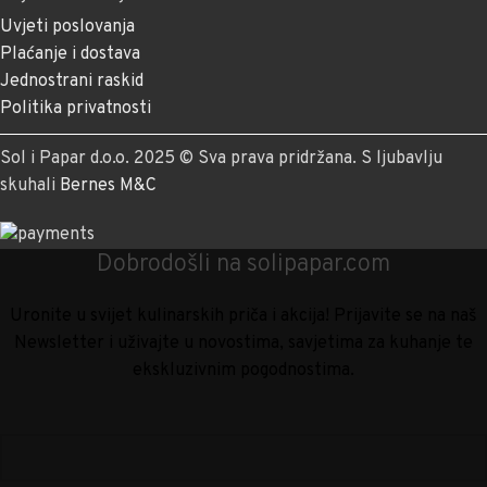
Uvjeti poslovanja
Plaćanje i dostava
Jednostrani raskid
Politika privatnosti
Sol i Papar d.o.o. 2025 © Sva prava pridržana. S ljubavlju
skuhali
Bernes M&C
Dobrodošli na solipapar.com
Uronite u svijet kulinarskih priča i akcija! Prijavite se na naš
Newsletter i uživajte u novostima, savjetima za kuhanje te
ekskluzivnim pogodnostima.