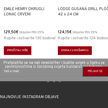
EMILE HENRY OKRUGLI
LODGE GUSANA GRILL PLO
LONAC CRVENI
42 x 24 CM
129,50
€
124,15
€
Uključen PDV 25%
Uključen PDV 25%
Kupite i ostvarite 130 bodova!
Kupite i ostvarite 124 bodov
PROČITAJ VIŠE
DODAJ U KOŠARICU
Pretplatite se na naš newsletter i budite uvijek u tijeku sa
zanimljivostima iz čarobnog svijeta kulinarstva i kuhanja.
NAJNOVIJE INSTAGRAM OBJAVE