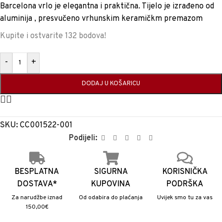
Barcelona vrlo je elegantna i praktična. Tijelo je izrađeno od
aluminija , presvučeno vrhunskim keramičkm premazom
Kupite i ostvarite 132 bodova!
-
+
DODAJ U KOŠARICU
SKU:
CC001522-001
Podijeli:
BESPLATNA
SIGURNA
KORISNIČKA
DOSTAVA*
KUPOVINA
PODRŠKA
Za narudžbe iznad
Od odabira do plaćanja
Uvijek smo tu za vas
150,00€