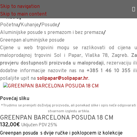
TRAJNO NISKA CIJENA %
Skip to navigation
Skip to main content
<<
Natrag
Početna
/
Kuhanje
/
Posude
/
Aluminijske posude s premazom i bez premaza
/
Greenpan aluminijske posude
Cijene u web trgovini mogu se razlikovati od cijena u
maloprodajnoj trgovini Sol i Papar, Vlaška 78, Zagreb.
Za
provjeru dostupnosti proizvoda u maloprodaji
, rezervaciju il
dodatne informacije nazovite nas na
+385 1 46 10 355
il
pošaljite upit na
solipapar@solipapar.hr
.
Povećaj sliku
*Trudimo se prenijeti doživljaj proizvoda, ali ponekad slike i opis neće odgovarati
stvarnom izgledu artikla.
GREENPAN BARCELONA POSUDA 18 CM
132,00
€
Uključen PDV 25%
Greenpan posuda s dvije ručke i poklopcem iz kolekcije