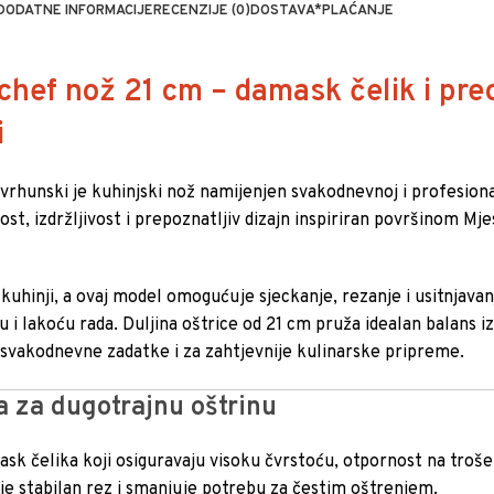
DODATNE INFORMACIJE
RECENZIJE (0)
DOSTAVA*
PLAĆANJE
hef nož 21 cm – damask čelik i pre
i
rhunski je kuhinjski nož namijenjen svakodnevnoj i profesion
t, izdržljivost i prepoznatljiv dizajn inspiriran površinom Mjes
.
u kuhinji, a ovaj model omogućuje sjeckanje, rezanje i usitnjavan
 i lakoću rada. Duljina oštrice od 21 cm pruža idealan balans i
e svakodnevne zadatke i za zahtjevnije kulinarske pripreme.
a za dugotrajnu oštrinu
ask čelika koji osiguravaju visoku čvrstoću, otpornost na troše
je stabilan rez i smanjuje potrebu za čestim oštrenjem.