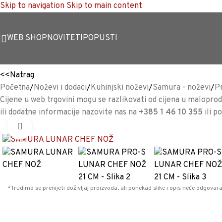
Skip to navigation
Skip to main content
WEB SHOP
NOVITETI
POPUSTI
<<
Natrag
Početna
/
Noževi i dodaci
/
Kuhinjski noževi
/
Samura - noževi
/
P
Cijene u web trgovini mogu se razlikovati od cijena u maloproda
ili dodatne informacije nazovite nas na
+385 1 46 10 355
ili p
Povećaj sliku
*Trudimo se prenijeti doživljaj proizvoda, ali ponekad slike i opis neće odgovara