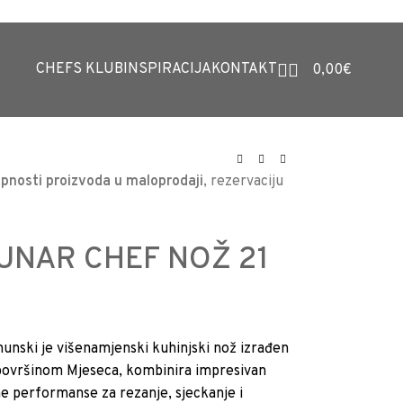
CHEFS KLUB
INSPIRACIJA
KONTAKT
0,00
€
pnosti proizvoda u maloprodaji
, rezervaciju
UNAR CHEF NOŽ 21
nski je višenamjenski kuhinjski nož izrađen
n površinom Mjeseca, kombinira impresivan
ne performanse za rezanje, sjeckanje i