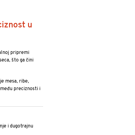
ciznost u
alnoj pripremi
eca, što ga čini
je mesa, ribe,
zmeđu preciznosti i
nje i dugotrajnu