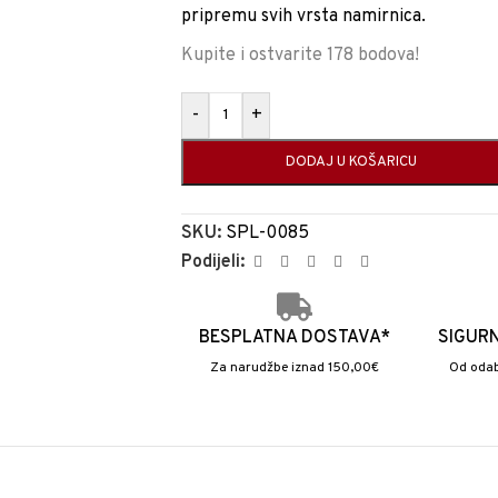
pripremu svih vrsta namirnica.
Kupite i ostvarite 178 bodova!
-
+
DODAJ U KOŠARICU
SKU:
SPL-0085
Podijeli:
BESPLATNA DOSTAVA*
SIGUR
Za narudžbe iznad 150,00€
Od odab