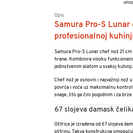
OPIS
Opis
Samura Pro-S Lunar c
profesionalnoj kuhinj
Samura Pro-S Lunar chef nož 21 cm v
hrane. Kombinira visoku funkcionalnos
jedinstvenim alatom u svakoj kuhinji
Chef nož je osnovni i najvažniji nož 
povrća i voća uz maksimalnu kontrolu
snage, što ga čini pogodnim i za brz
67 slojeva damask čelik
Oštrica je izrađena od 67 slojeva dam
oštrinu. Takva konstrukcija omoguću