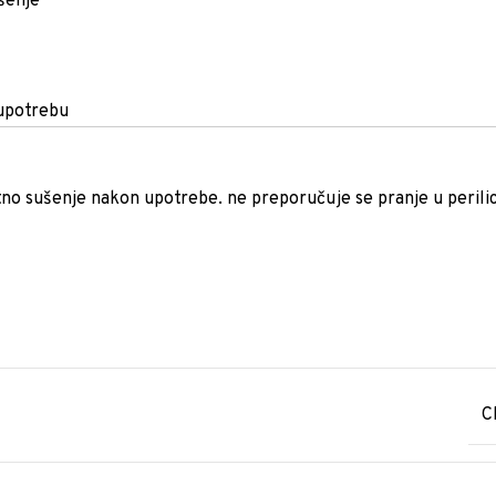
ošenje
 upotrebu
tno sušenje nakon upotrebe. ne preporučuje se pranje u perili
C