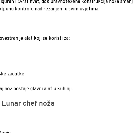
guran i čvrst hvat, dok uravnotežena konstrukcija noža sman
otpunu kontrolu nad rezanjem u svim uvjetima.
stran je alat koji se koristi za:
ske zadatke
aj nož postaje glavni alat u kuhinji.
 Lunar chef noža