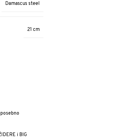
Damascus steel
21 cm
i posebno
ŽIDERE i BIG