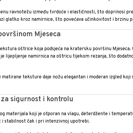
enu ravnotežu između tvrdoće i elastičnosti, što doprinosi pre
zi glatko kroz namirnice, što povećava učinkovitost i brzinu 
 površinom Mjeseca
tekstura oštrice koja podsjeća na kratersku površinu Mjeseca.
e lijepljenje namirnica na oštricu tijekom rezanja, što dodatn
matirane teksture daje nožu elegantan i moderan izgled koji 
a sigurnost i kontrolu
og materijala koji je otporan na vlagu, deterdžente i tempera
i stabilnost čak i pri intenzivnoj upotrebi.