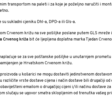
m transportom na paleti i za koje je poželjno naručiti i montaž
letno.
 su sukladni cjeniku Dhl-a, DPD-a ili Gls-a.
m Crvenom križu na sve pošiljke poslane putem GLS mreže i
a Crvenog križa
bit će ljepljena doplatna marka Tjedan Crveno
naplaćuje se za sve poštanske pošiljke u unutarnjem prometu 
 namijenjen je Hrvatskom Crvenom križu.
r proizvoda u košarici ne mogu dostaviti jedinstvenom dostavom 
u različite vrste dostave cijena i način dostave bili drugačiji 
 obaviješteni emailom o drugačijoj cijeni i/ili načinu dostave za
om slučaju se ugovor smatra sklopljenim od trenutka vašeg pr