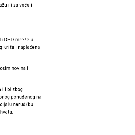
u ili za veće i
li DPD mreže u
g križa i naplaćena
osim novina i
ili bi zbog
od onog ponuđenog na
 cijelu narudžbu
ihvata.