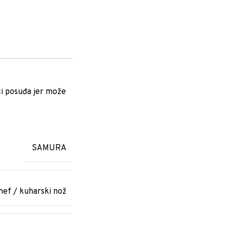
ci posuđa jer može
SAMURA
hef / kuharski nož