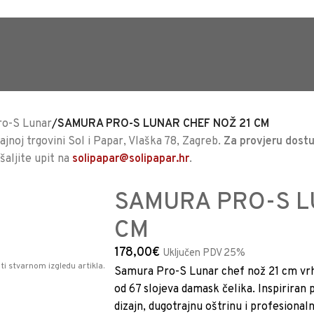
TRAJNO NISKA CIJENA %
ro-S Lunar
/
SAMURA PRO-S LUNAR CHEF NOŽ 21 CM
jnoj trgovini Sol i Papar, Vlaška 78, Zagreb.
Za provjeru dostu
ošaljite upit na
solipapar@solipapar.hr
.
SAMURA PRO-S L
CM
178,00
€
Uključen PDV 25%
ti stvarnom izgledu artikla.
Samura Pro-S Lunar chef nož 21 cm vrhu
od 67 slojeva damask čelika. Inspirira
dizajn, dugotrajnu oštrinu i profesional