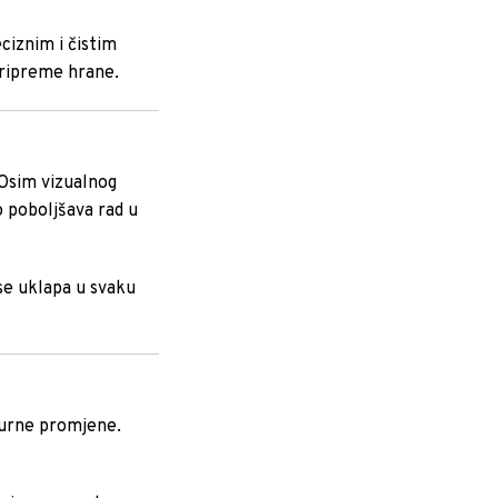
ciznim i čistim
pripreme hrane.
 Osim vizualnog
o poboljšava rad u
se uklapa u svaku
turne promjene.