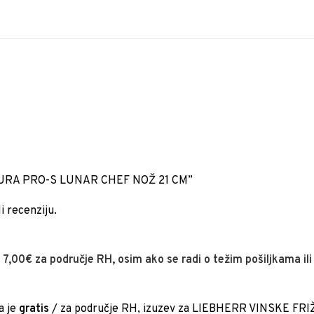
“SAMURA PRO-S LUNAR CHEF NOŽ 21 CM”
i recenziju.
e
7,00€ za područje RH, osim ako se radi o težim pošiljkama il
a je
gratis
/ za područje RH, izuzev za LIEBHERR VINSKE FRI