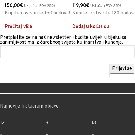
150,00
€
119,90
€
Uključen PDV 25%
Uključen PDV 25%
Kupite i ostvarite 150 bodova!
Kupite i ostvarite 120 bodova
Pročitaj više
Dodaj u košaricu
Pretplatite se na naš newsletter i budite uvijek u tijeku sa
zanimljivostima iz čarobnog svijeta kulinarstva i kuhanja.
Najnovije Instagram objave
12
8
13