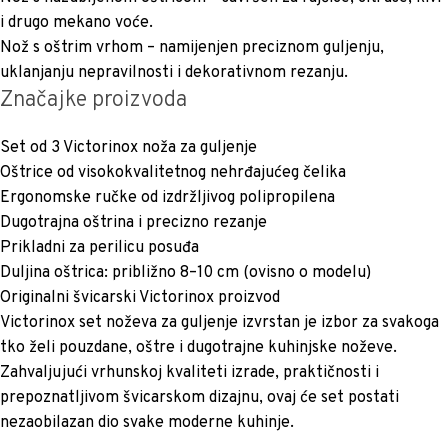
i drugo mekano voće.
Nož s oštrim vrhom – namijenjen preciznom guljenju,
uklanjanju nepravilnosti i dekorativnom rezanju.
Značajke proizvoda
Set od 3 Victorinox noža za guljenje
Oštrice od visokokvalitetnog nehrđajućeg čelika
Ergonomske ručke od izdržljivog polipropilena
Dugotrajna oštrina i precizno rezanje
Prikladni za perilicu posuđa
Duljina oštrica: približno 8–10 cm (ovisno o modelu)
Originalni švicarski Victorinox proizvod
Victorinox set noževa za guljenje izvrstan je izbor za svakoga
tko želi pouzdane, oštre i dugotrajne kuhinjske noževe.
Zahvaljujući vrhunskoj kvaliteti izrade, praktičnosti i
prepoznatljivom švicarskom dizajnu, ovaj će set postati
nezaobilazan dio svake moderne kuhinje.