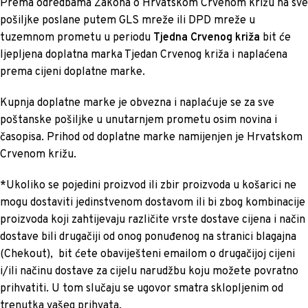
Prema odredbama Zakona o Hrvatskom Crvenom križu na sve
pošiljke poslane putem GLS mreže ili DPD mreže u
tuzemnom prometu u periodu
Tjedna Crvenog križa
bit će
ljepljena doplatna marka Tjedan Crvenog križa i naplaćena
prema cijeni doplatne marke.
Kupnja doplatne marke je obvezna i naplaćuje se za sve
poštanske pošiljke u unutarnjem prometu osim novina i
časopisa. Prihod od doplatne marke namijenjen je Hrvatskom
Crvenom križu.
*Ukoliko se pojedini proizvod ili zbir proizvoda u košarici ne
mogu dostaviti jedinstvenom dostavom ili bi zbog kombinacije
proizvoda koji zahtijevaju različite vrste dostave cijena i način
dostave bili drugačiji od onog ponuđenog na stranici blagajna
(Chekout), bit ćete obaviješteni emailom o drugačijoj cijeni
i/ili načinu dostave za cijelu narudžbu koju možete povratno
prihvatiti. U tom slučaju se ugovor smatra sklopljenim od
trenutka vašeg prihvata.