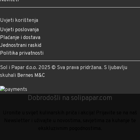
Uvjeti korištenja
Uvjeti poslovanja
Plaćanje i dostava
Jednostrani raskid
Politika privatnosti
Sol i Papar d.o.o. 2025 © Sva prava pridržana. S ljubavlju
skuhali
Bernes M&C
Dobrodošli na solipapar.com
Uronite u svijet kulinarskih priča i akcija! Prijavite se na naš
Newsletter i uživajte u novostima, savjetima za kuhanje te
ekskluzivnim pogodnostima.