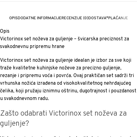
OPIS
DODATNE INFORMACIJE
RECENZIJE (0)
DOSTAVA*
PLAĆANJE
Opis
Victorinox set noževa za guljenje – švicarska preciznost za
svakodnevnu pripremu hrane
Victorinox set noževa za guljenje idealan je izbor za sve koji
traže kvalitetne kuhinjske noževe za precizno guljenje,
rezanje i pripremu voća i povrća. Ovaj praktičan set sadrži tri
vrhunska nožića izrađena od visokokvalitetnog nehrđajućeg
čelika, koji pružaju iznimnu oštrinu, dugotrajnost i pouzdanost
u svakodnevnom radu.
Zašto odabrati Victorinox set noževa za
guljenje?