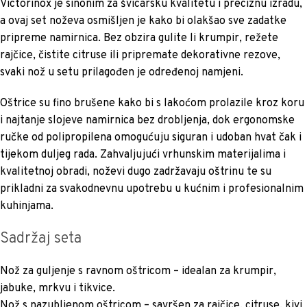
Victorinox je sinonim za švicarsku kvalitetu i preciznu izradu,
a ovaj set noževa osmišljen je kako bi olakšao sve zadatke
pripreme namirnica. Bez obzira gulite li krumpir, režete
rajčice, čistite citruse ili pripremate dekorativne rezove,
svaki nož u setu prilagođen je određenoj namjeni.
Oštrice su fino brušene kako bi s lakoćom prolazile kroz koru
i najtanje slojeve namirnica bez drobljenja, dok ergonomske
ručke od polipropilena omogućuju siguran i udoban hvat čak i
tijekom duljeg rada. Zahvaljujući vrhunskim materijalima i
kvalitetnoj obradi, noževi dugo zadržavaju oštrinu te su
prikladni za svakodnevnu upotrebu u kućnim i profesionalnim
kuhinjama.
Sadržaj seta
Nož za guljenje s ravnom oštricom – idealan za krumpir,
jabuke, mrkvu i tikvice.
Nož s nazubljenom oštricom – savršen za rajčice, citruse, kivi