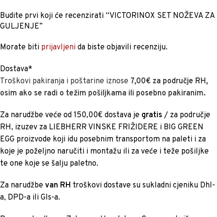
Budite prvi koji će recenzirati “VICTORINOX SET NOŽEVA ZA
GULJENJE”
Morate biti
prijavljeni
da biste objavili recenziju.
Dostava*
Troškovi pakiranja i poštarine iznose
7,00€ za područje RH,
osim ako se radi o težim pošiljkama ili posebno pakiranim.
Za narudžbe veće od 150,00€ dostava je
gratis
/ za područje
RH, izuzev za LIEBHERR VINSKE FRIŽIDERE i BIG GREEN
EGG proizvode koji idu posebnim transportom na paleti i za
koje je poželjno naručiti i montažu ili za veće i teže pošiljke
te one koje se šalju paletno.
Za narudžbe
van RH
troškovi dostave su sukladni cjeniku Dhl-
a, DPD-a ili Gls-a.