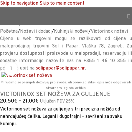
Skip to navigation
Skip to main content
TRAJNO NISKA CIJENA %
<<
Natrag
Početna
/
Noževi i dodaci
/
Kuhinjski noževi
/
Victorinox noževi
Cijene u web trgovini mogu se razlikovati od cijena u
maloprodajnoj trgovini Sol i Papar, Vlaška 78, Zagreb.
Za
provjeru dostupnosti proizvoda u maloprodaji
, rezervaciju il
dodatne informacije nazovite nas na
+385 1 46 10 355
il
pošaljite upit na
solipapar@solipapar.hr
.
Povećaj sliku
*Trudimo se prenijeti doživljaj proizvoda, ali ponekad slike i opis neće odgovarati
stvarnom izgledu artikla.
VICTORINOX SET NOŽEVA ZA GULJENJE
20,50
€
–
21,00
€
Uključen PDV 25%
Victorinox set noževa za guljenje s tri precizna nožića od
nehrđajućeg čelika. Lagani i dugotrajni – savršeni za svaku
kuhinju.