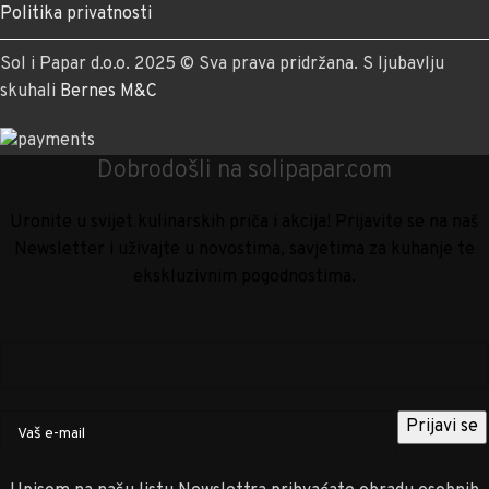
Politika privatnosti
Sol i Papar d.o.o. 2025 © Sva prava pridržana. S ljubavlju
skuhali
Bernes M&C
Dobrodošli na solipapar.com
Uronite u svijet kulinarskih priča i akcija! Prijavite se na naš
Newsletter i uživajte u novostima, savjetima za kuhanje te
ekskluzivnim pogodnostima.