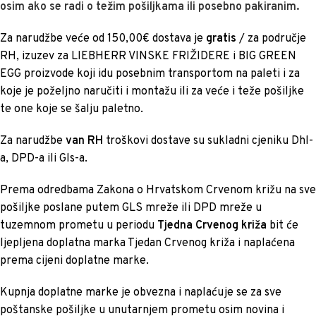
osim ako se radi o težim pošiljkama ili posebno pakiranim.
Za narudžbe veće od 150,00€ dostava je
gratis
/ za područje
RH, izuzev za LIEBHERR VINSKE FRIŽIDERE i BIG GREEN
EGG proizvode koji idu posebnim transportom na paleti i za
koje je poželjno naručiti i montažu ili za veće i teže pošiljke
te one koje se šalju paletno.
Za narudžbe
van RH
troškovi dostave su sukladni cjeniku Dhl-
a, DPD-a ili Gls-a.
Prema odredbama Zakona o Hrvatskom Crvenom križu na sve
pošiljke poslane putem GLS mreže ili DPD mreže u
tuzemnom prometu u periodu
Tjedna Crvenog križa
bit će
ljepljena doplatna marka Tjedan Crvenog križa i naplaćena
prema cijeni doplatne marke.
Kupnja doplatne marke je obvezna i naplaćuje se za sve
poštanske pošiljke u unutarnjem prometu osim novina i