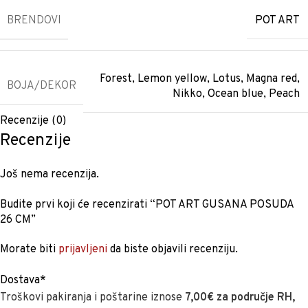
BRENDOVI
POT ART
Forest
,
Lemon yellow
,
Lotus
,
Magna red
,
BOJA/DEKOR
Nikko
,
Ocean blue
,
Peach
Recenzije (0)
Recenzije
Još nema recenzija.
Budite prvi koji će recenzirati “POT ART GUSANA POSUDA
26 CM”
Morate biti
prijavljeni
da biste objavili recenziju.
Dostava*
Troškovi pakiranja i poštarine iznose
7,00€ za područje RH,