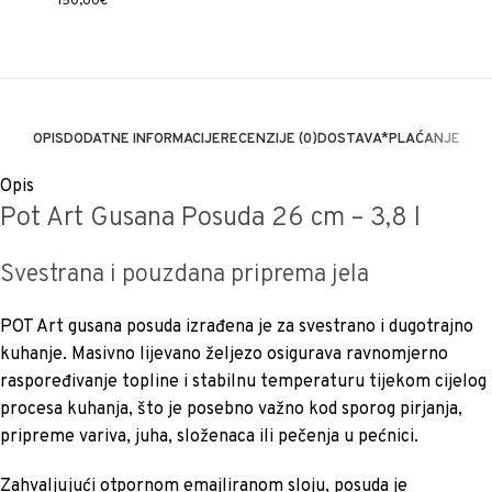
150,00€
OPIS
DODATNE INFORMACIJE
RECENZIJE (0)
DOSTAVA*
PLAĆANJE
Opis
Pot Art Gusana Posuda 26 cm – 3,8 l
Svestrana i pouzdana priprema jela
POT Art gusana posuda izrađena je za svestrano i dugotrajno
kuhanje. Masivno lijevano željezo osigurava ravnomjerno
raspoređivanje topline i stabilnu temperaturu tijekom cijelog
procesa kuhanja, što je posebno važno kod sporog pirjanja,
pripreme variva, juha, složenaca ili pečenja u pećnici.
Zahvaljujući otpornom emajliranom sloju, posuda je