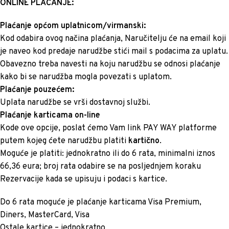
ONLINE PLAĆANJE:
Plaćanje općom uplatnicom/virmanski:
Kod odabira ovog načina plaćanja, Naručitelju će na email koji
je naveo kod predaje narudžbe stići mail s podacima za uplatu.
Obavezno treba navesti na koju narudžbu se odnosi plaćanje
kako bi se narudžba mogla povezati s uplatom.
Plaćanje pouzećem:
Uplata narudžbe se vrši dostavnoj službi.
Plaćanje karticama on-line
Kode ove opcije, poslat ćemo Vam link PAY WAY platforme
putem kojeg ćete narudžbu platiti
kartično
.
Moguće je platiti: jednokratno ili do 6 rata, minimalni iznos
66,36 eura; broj rata odabire se na posljednjem koraku
Rezervacije kada se upisuju i podaci s kartice.
Do 6 rata moguće je plaćanje karticama Visa Premium,
Diners, MasterCard, Visa
Ostale kartice – jednokratno