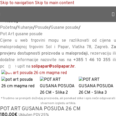
Skip to navigation
Skip to main content
TRAJNO NISKA CIJENA %
<<
Natrag
Početna
/
Kuhanje
/
Posude
/
Gusane posude
/
Pot Art gusane posude
Cijene u web trgovini mogu se razlikovati od cijena u
maloprodajnoj trgovini Sol i Papar, Vlaška 78, Zagreb.
Za
provjeru dostupnosti proizvoda u maloprodaji
, rezervaciju il
dodatne informacije nazovite nas na
+385 1 46 10 355
il
pošaljite upit na
solipapar@solipapar.hr
.
Povećaj sliku
*Trudimo se prenijeti doživljaj proizvoda, ali ponekad slike i opis neće odgovarati
stvarnom izgledu artikla.
POT ART GUSANA POSUDA 26 CM
180,00
€
Uključen PDV 25%